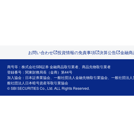
お問い合わせ
投資情報の免責事項
決算公告
金融商
商号等：株式会社SBI証券 金融商品取引業者、商品先物取引業者
登録番号：関東財務局長（金商）第44号
加入協会：日本証券業協会、一般社団法人金融先物取引業協会、一般社団法人
般社団法人日本暗号資産等取引業協会
© SBI SECURITIES Co., Ltd. ALL Rights Reserved.