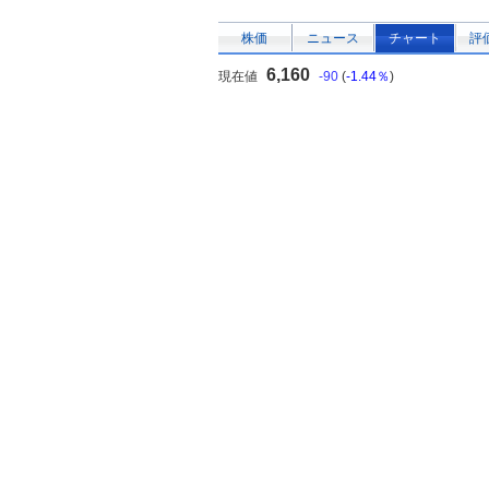
株価
ニュース
チャート
評
6,160
現在値
-90
(
-1.44％
)