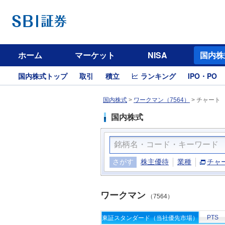
ホーム
マーケット
NISA
国内株
国内株式トップ
取引
積立
ランキング
IPO・PO
国内株式
>
ワークマン（7564）
>
チャート
国内株式
さがす
株主優待
業種
チャ
ワークマン
（7564）
PTS
東証スタンダード（当社優先市場）