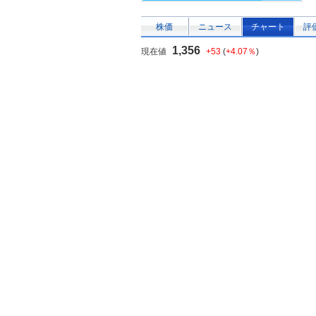
株価
ニュース
チャート
評
1,356
現在値
+53
(
+4.07％
)