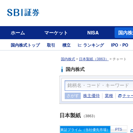
ホーム
マーケット
NISA
国内株
国内株式トップ
取引
積立
ランキング
IPO・PO
国内株式
>
日本製紙（3863）
>
チャート
国内株式
さがす
株主優待
業種
チャ
日本製紙
（3863）
PTS
東証プライム（当社優先市場）