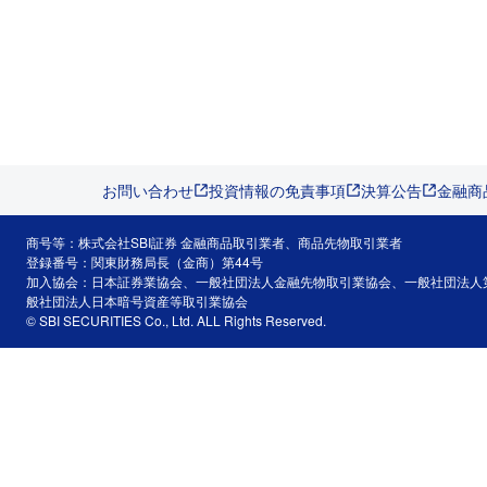
お問い合わせ
投資情報の免責事項
決算公告
金融商
商号等：株式会社SBI証券 金融商品取引業者、商品先物取引業者
登録番号：関東財務局長（金商）第44号
加入協会：日本証券業協会、一般社団法人金融先物取引業協会、一般社団法人
般社団法人日本暗号資産等取引業協会
© SBI SECURITIES Co., Ltd. ALL Rights Reserved.