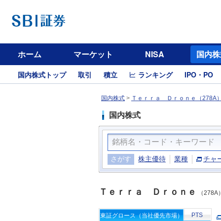
ホーム
マーケット
NISA
国内株
国内株式トップ
取引
積立
ランキング
IPO・PO
国内株式
>
Ｔｅｒｒａ Ｄｒｏｎｅ（278A
国内株式
さがす
株主優待
業種
チャ
Ｔｅｒｒａ Ｄｒｏｎｅ
（278A
PTS
東証グロース（当社優先市場）