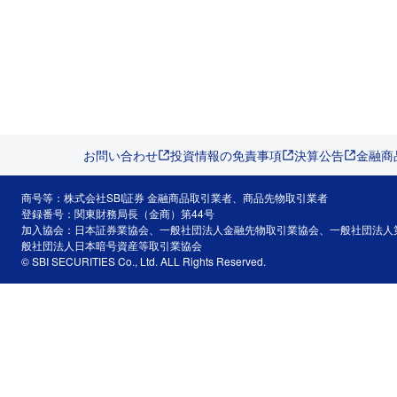
お問い合わせ
投資情報の免責事項
決算公告
金融商
商号等：株式会社SBI証券 金融商品取引業者、商品先物取引業者
登録番号：関東財務局長（金商）第44号
加入協会：日本証券業協会、一般社団法人金融先物取引業協会、一般社団法人
般社団法人日本暗号資産等取引業協会
© SBI SECURITIES Co., Ltd. ALL Rights Reserved.