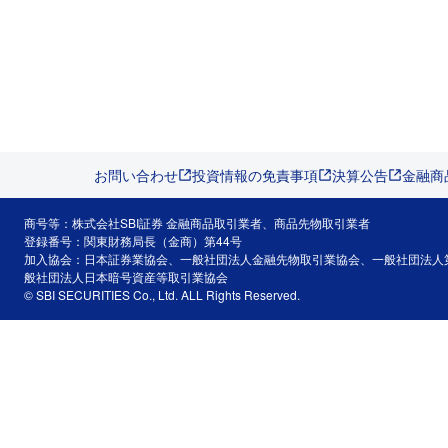
お問い合わせ
投資情報の免責事項
決算公告
金融商
商号等：株式会社SBI証券 金融商品取引業者、商品先物取引業者
登録番号：関東財務局長（金商）第44号
加入協会：日本証券業協会、一般社団法人金融先物取引業協会、一般社団法人
般社団法人日本暗号資産等取引業協会
© SBI SECURITIES Co., Ltd. ALL Rights Reserved.