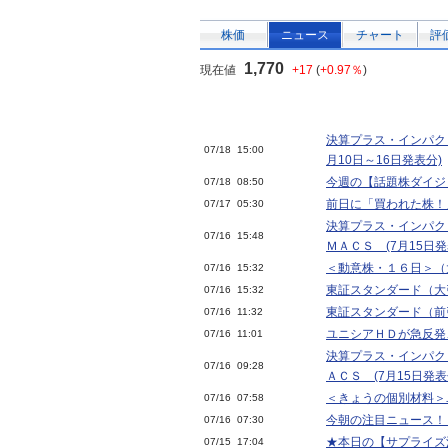
株価
ニュース
チャート
評
1,770
現在値
+17
(
+0.97％
)
決算プラス・インパク
07/18 15:00
月10日～16日発表分)
今週の【話題株ダイジェ
07/18 08:50
前日に「買われた株！
07/17 05:30
決算プラス・インパク
07/16 15:48
ＭＡＣＳ (7月15日発
＜動意株・１６日＞（
07/16 15:32
東証スタンダード（大
07/16 15:32
東証スタンダード（前
07/16 11:32
ユニシアＨＤが急反発
07/16 11:01
決算プラス・インパク
07/16 09:28
ＡＣＳ (7月15日発表
＜きょうの個別材料＞
07/16 07:58
今朝の注目ニュース！
07/16 07:30
★本日の【サプライズ決算
07/15 17:04