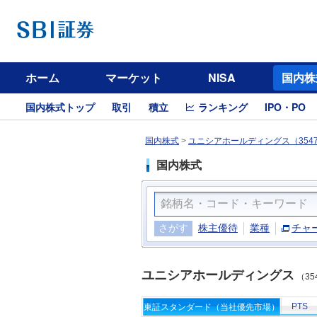
ホーム
マーケット
NISA
国内株
国内株式トップ
取引
積立
ランキング
IPO・PO
国内株式
>
ユニシアホールディングス（354
国内株式
さがす
株主優待
業種
チャ
ユニシアホールディングス
（35
PTS
東証スタンダード（当社優先市場）