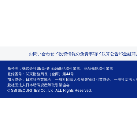
お問い合わせ
投資情報の免責事項
決算公告
金融商
商号等：株式会社SBI証券 金融商品取引業者、商品先物取引業者
登録番号：関東財務局長（金商）第44号
加入協会：日本証券業協会、一般社団法人金融先物取引業協会、一般社団法人
般社団法人日本暗号資産等取引業協会
© SBI SECURITIES Co., Ltd. ALL Rights Reserved.