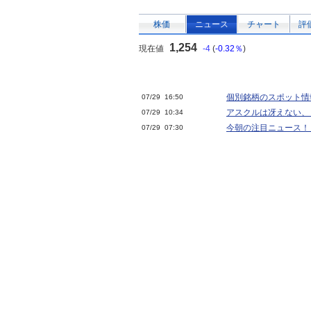
株価
ニュース
チャート
評
1,254
現在値
-4
(
-0.32％
)
個別銘柄のスポット情
07/29 16:50
アスクルは冴えない、
07/29 10:34
今朝の注目ニュース！
07/29 07:30