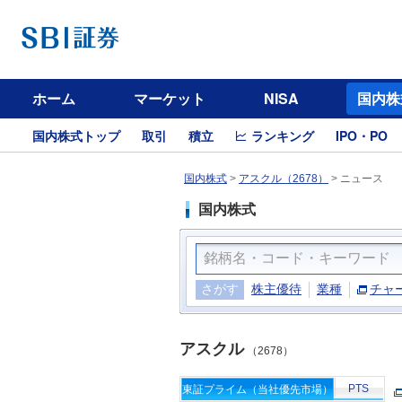
ホーム
マーケット
NISA
国内株
国内株式トップ
取引
積立
ランキング
IPO・PO
国内株式
>
アスクル（2678）
>
ニュース
国内株式
さがす
株主優待
業種
チャ
アスクル
（2678）
PTS
東証プライム（当社優先市場）