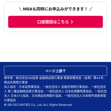
NISAも同時にお申込みができます！
口座開設はこちら
ページ上部
商号等：株式会社SBI証券 金融商品取引業者 関東財務局長（金商）第44号、
商品先物取引業者
加入協会：日本証券業協会、一般社団法人 金融先物取引業協会、一般社団法
人 第二種金融商品取引業協会、一般社団法人 日本投資顧問業協会、一般社団
法人 日本STO協会、日本商品先物取引協会、一般社団法人日本暗号資産等取
引業協会
© SBI SECURITIES Co., Ltd. ALL Rights Reserved