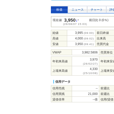
株価
ニュース
チャート
評
3,950
↓
現在値
前日比 0 (0％)
*
(26/08/07 15:03)
始値
3,995
前日終値
(09:00)
高値
4,000
出来高
(09:02)
安値
3,950
売買代金
(09:41)
VWAP
3,982.5806
売買単位
3,970
年初来高値
年初来安
(26/02/27)
4,330
上場来高値
上場来安
(25/10/08)
信用データ
信用売残
--
前週比
信用買残
21,000
前週比
貸借倍率
--倍
信用/貸借