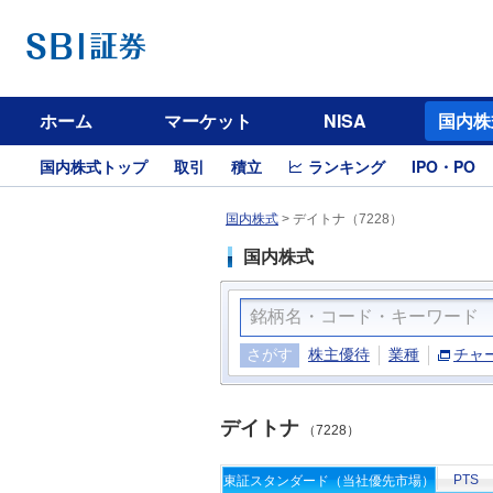
ホーム
マーケット
NISA
国内株
国内株式トップ
取引
積立
ランキング
IPO・PO
国内株式
>
デイトナ（7228）
国内株式
さがす
株主優待
業種
チャ
デイトナ
（7228）
PTS
東証スタンダード（当社優先市場）