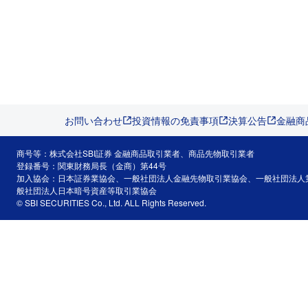
お問い合わせ
投資情報の免責事項
決算公告
金融商
商号等：株式会社SBI証券 金融商品取引業者、商品先物取引業者
登録番号：関東財務局長（金商）第44号
加入協会：日本証券業協会、一般社団法人金融先物取引業協会、一般社団法人
般社団法人日本暗号資産等取引業協会
© SBI SECURITIES Co., Ltd. ALL Rights Reserved.