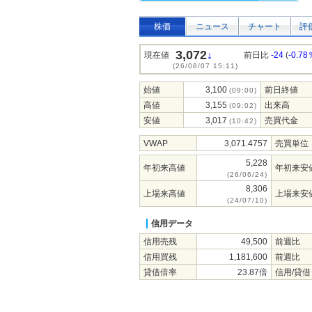
株価
ニュース
チャート
評
3,072
↓
現在値
前日比
-24
(
-0.78
(26/08/07 15:11)
始値
3,100
前日終値
(09:00)
高値
3,155
出来高
(09:02)
安値
3,017
売買代金
(10:42)
VWAP
3,071.4757
売買単位
5,228
年初来高値
年初来安
(26/06/24)
8,306
上場来高値
上場来安
(24/07/10)
信用データ
信用売残
49,500
前週比
信用買残
1,181,600
前週比
貸借倍率
23.87倍
信用/貸借