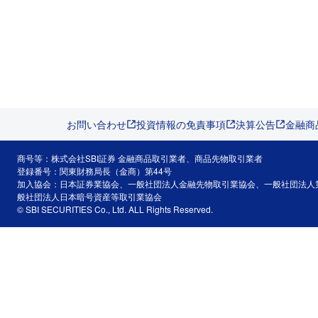
お問い合わせ
投資情報の免責事項
決算公告
金融商
商号等：株式会社SBI証券 金融商品取引業者、商品先物取引業者
登録番号：関東財務局長（金商）第44号
加入協会：日本証券業協会、一般社団法人金融先物取引業協会、一般社団法人
般社団法人日本暗号資産等取引業協会
© SBI SECURITIES Co., Ltd. ALL Rights Reserved.