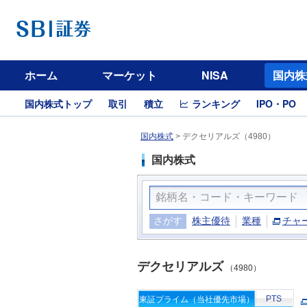
ホーム
マーケット
NISA
国内株
国内株式トップ
取引
積立
ランキング
IPO・PO
国内株式
>
デクセリアルズ（4980）
国内株式
さがす
株主優待
業種
チャ
デクセリアルズ
（4980）
PTS
東証プライム（当社優先市場）