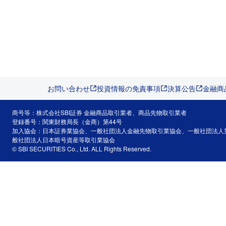
お問い合わせ
投資情報の免責事項
決算公告
金融商
商号等：株式会社SBI証券 金融商品取引業者、商品先物取引業者
登録番号：関東財務局長（金商）第44号
加入協会：日本証券業協会、一般社団法人金融先物取引業協会、一般社団法人
般社団法人日本暗号資産等取引業協会
© SBI SECURITIES Co., Ltd. ALL Rights Reserved.