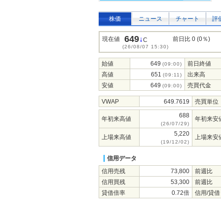
株価
ニュース
チャート
評
649
↓
現在値
前日比 0 (0％)
C
(26/08/07 15:30)
始値
649
前日終値
(09:00)
高値
651
出来高
(09:11)
安値
649
売買代金
(09:00)
VWAP
649.7619
売買単位
688
年初来高値
年初来安
(26/07/29)
5,220
上場来高値
上場来安
(19/12/02)
信用データ
信用売残
73,800
前週比
信用買残
53,300
前週比
貸借倍率
0.72倍
信用/貸借