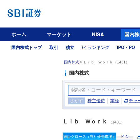
ホーム
マーケット
NISA
国内株
国内株式トップ
取引
積立
ランキング
IPO・PO
国内株式
>
Ｌｉｂ Ｗｏｒｋ（1431）
国内株式
さがす
株主優待
業種
チャ
Ｌｉｂ Ｗｏｒｋ
（1431）
PTS
東証グロース（当社優先市場）