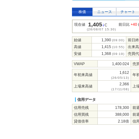
株価
ニュース
チャート
1,405
↓
現在値
前日比
+40
C
(26/08/07 15:30)
始値
1,390
前日終
(09:00)
高値
1,415
出来高
(10:55)
安値
1,368
売買代
(09:19)
VWAP
1,400.024
売
1,612
年初来高値
年
(26/05/13)
2,366
上場来高値
上
(17/11/08)
信用データ
信用売残
178,300
前
信用買残
388,000
前
貸借倍率
2.18倍
信用