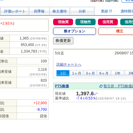
0.1
評価レポート
四季報
株主優待
分析
業績
適時開
現物買
現物売
信用買
信用
(
+2.93％
)
株オプション
積立
値
1,365
(26/08/06)
953,400
(15:30)
金
1,334,783
(千円)
5分足
26/08/07 1
買単位
100
詳細チャートへ
1,116
初来安値
1日
1ヶ月
3ヶ月
6ヶ月
1年
3
(26/02/09)
820
場来安値
(24/08/05)
PTS株価
取引所・PTS株価
1,397.6
↓
現在値
*
基準値比
-7.4
(
-0.53％
)
(26/08/07 19:10)
週比
+12,800
週比
-8,700
/貸借
貸借