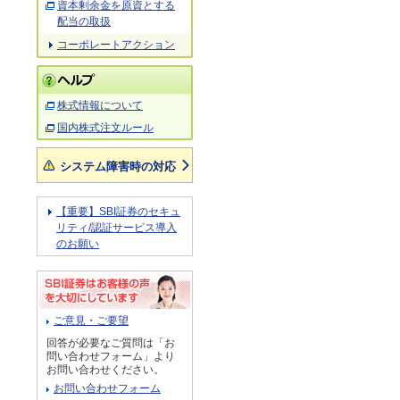
資本剰余金を原資とする
配当の取扱
コーポレートアクション
株式情報について
国内株式注文ルール
システム障害時の対応
【重要】SBI証券のセキュ
リティ/認証サービス導入
のお願い
ご意見・ご要望
回答が必要なご質問は「お
問い合わせフォーム」より
お問い合わせください。
お問い合わせフォーム