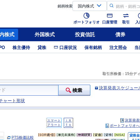
銘柄
検索
ポートフォリオ
口座管理
取引
入
内株式
外国株式
投資信託
債券
PO
株主優待
貸株
口座状況
保有銘柄
注文照会
当
取引所株価：15分デ
決算発表スケジュー
チャート形状
決算発表
スマート
ＩＲ
アラート
ＴＶ
ポートフォリオへ
貸株金
PTS株価比較