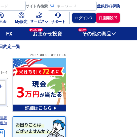
サイト
内検索
銀行
保険
ログイン
口座開設
サービス
出金
My設定
サポート
PICK UP
NEW
FX
おまかせ投資
その他の商品
日約定一覧
2026-08-09 01:11:36
ィレイ
ル
情報
追加
利