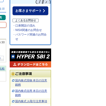
％
示
お客さまサポート
売
よくあるお問合せ
・口座開設の流れ
・NISA関連のお問合せ
・パスワード関連のお問合
せ
5:30
年
比較
国内株式現物 本日の注意
銘柄
国内株式信用 本日の注意
銘柄
国内株式 お取引注意事項