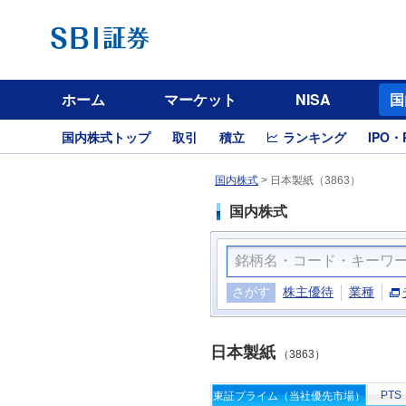
ホーム
マーケット
NISA
国
国内株式トップ
取引
積立
ランキング
IPO・
国内株式
>
日本製紙（3863）
国内株式
さがす
株主優待
業種
日本製紙
（3863）
PTS
東証プライム（当社優先市場）