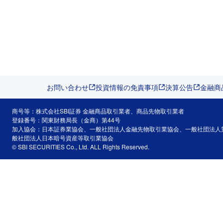
お問い合わせ
投資情報の免責事項
決算公告
金融商
商号等：株式会社SBI証券 金融商品取引業者、商品先物取引業者
登録番号：関東財務局長（金商）第44号
加入協会：日本証券業協会、一般社団法人金融先物取引業協会、一般社団法人
般社団法人日本暗号資産等取引業協会
© SBI SECURITIES Co., Ltd. ALL Rights Reserved.