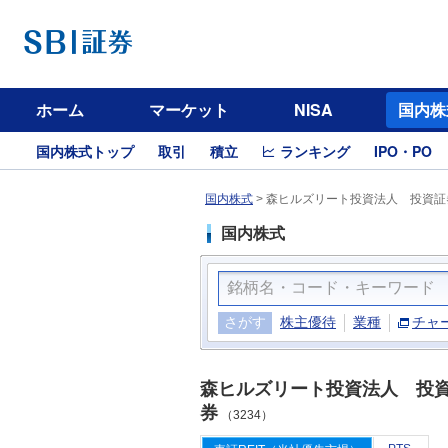
ホーム
マーケット
NISA
国内株
国内株式トップ
取引
積立
ランキング
IPO・PO
国内株式
>
森ヒルズリート投資法人 投資証券
国内株式
さがす
株主優待
業種
チャ
森ヒルズリート投資法人 投
券
（3234）