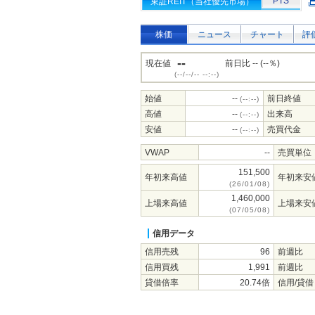
PTS
東証REIT（当社優先市場）
株価
ニュース
チャート
評
--
現在値
前日比 -- (--％)
(--/--/-- --:--)
始値
--
前日終値
(--:--)
高値
--
出来高
(--:--)
安値
--
売買代金
(--:--)
VWAP
--
売買単位
151,500
年初来高値
年初来安
(26/01/08)
1,460,000
上場来高値
上場来安
(07/05/08)
信用データ
信用売残
96
前週比
信用買残
1,991
前週比
貸借倍率
20.74倍
信用/貸借