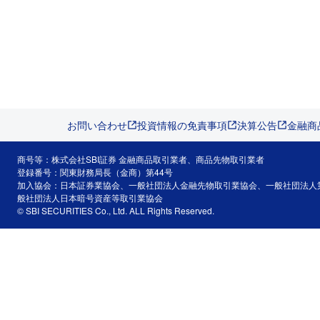
お問い合わせ
投資情報の免責事項
決算公告
金融商
商号等：株式会社SBI証券 金融商品取引業者、商品先物取引業者
登録番号：関東財務局長（金商）第44号
加入協会：日本証券業協会、一般社団法人金融先物取引業協会、一般社団法人
般社団法人日本暗号資産等取引業協会
© SBI SECURITIES Co., Ltd. ALL Rights Reserved.