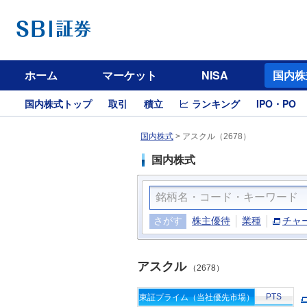
ホーム
マーケット
NISA
国内株
国内株式トップ
取引
積立
ランキング
IPO・PO
国内株式
>
アスクル（2678）
国内株式
さがす
株主優待
業種
チャ
アスクル
（2678）
PTS
東証プライム（当社優先市場）