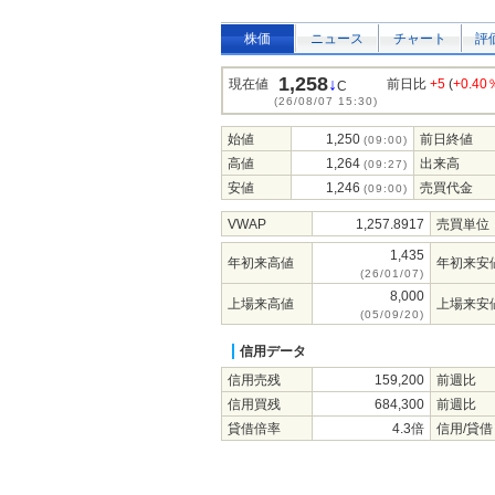
株価
ニュース
チャート
評
1,258
↓
現在値
前日比
+5
(
+0.40
C
(26/08/07 15:30)
始値
1,250
前日終値
(09:00)
高値
1,264
出来高
(09:27)
安値
1,246
売買代金
(09:00)
VWAP
1,257.8917
売買単位
1,435
年初来高値
年初来安
(26/01/07)
8,000
上場来高値
上場来安
(05/09/20)
信用データ
信用売残
159,200
前週比
信用買残
684,300
前週比
貸借倍率
4.3倍
信用/貸借