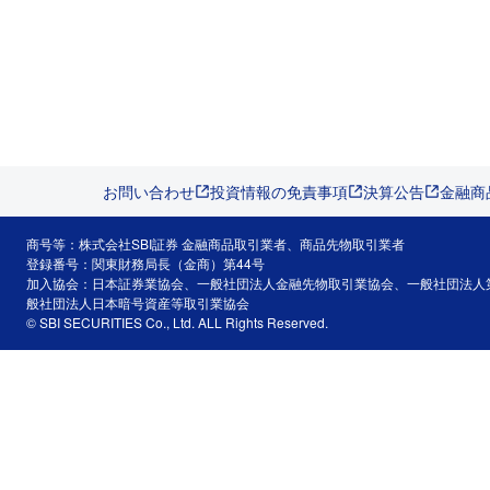
お問い合わせ
投資情報の免責事項
決算公告
金融商
商号等：株式会社SBI証券 金融商品取引業者、商品先物取引業者
登録番号：関東財務局長（金商）第44号
加入協会：日本証券業協会、一般社団法人金融先物取引業協会、一般社団法人
般社団法人日本暗号資産等取引業協会
© SBI SECURITIES Co., Ltd. ALL Rights Reserved.