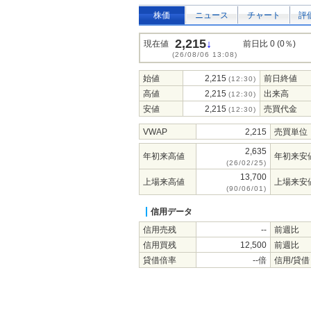
株価
ニュース
チャート
評
2,215
↓
現在値
前日比 0 (0％)
(26/08/06 13:08)
始値
2,215
前日終値
(12:30)
高値
2,215
出来高
(12:30)
安値
2,215
売買代金
(12:30)
VWAP
2,215
売買単位
2,635
年初来高値
年初来安
(26/02/25)
13,700
上場来高値
上場来安
(90/06/01)
信用データ
信用売残
--
前週比
信用買残
12,500
前週比
貸借倍率
--倍
信用/貸借