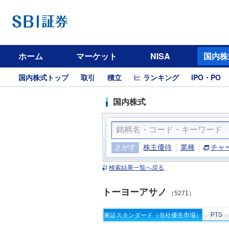
ホーム
マーケット
NISA
国内株
国内株式トップ
取引
積立
ランキング
IPO・PO
国内株式
さがす
株主優待
業種
チャ
検索結果一覧へ戻る
トーヨーアサノ
（5271）
PTS
東証スタンダード（当社優先市場）