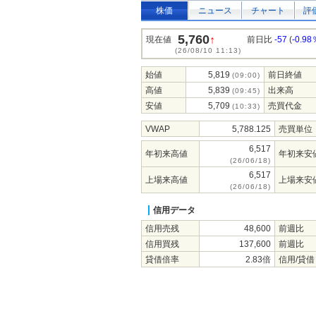
株価
ニュース
チャート
評
5,760
↑
現在値
前日比
-57
(
-0.98
(26/08/10 11:13)
始値
5,819
前日終値
(09:00)
高値
5,839
出来高
(09:45)
安値
5,709
売買代金
(10:33)
VWAP
5,788.125
売買単位
6,517
年初来高値
年初来安
(26/06/18)
6,517
上場来高値
上場来安
(26/06/18)
信用データ
信用売残
48,600
前週比
信用買残
137,600
前週比
貸借倍率
2.83倍
信用/貸借