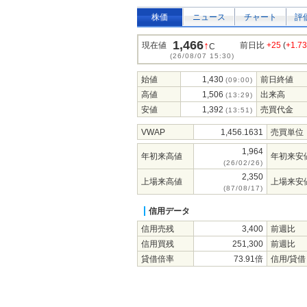
株価
ニュース
チャート
評
1,466
↑
現在値
前日比
+25
(
+1.7
C
(26/08/07 15:30)
始値
1,430
前日終値
(09:00)
高値
1,506
出来高
(13:29)
安値
1,392
売買代金
(13:51)
VWAP
1,456.1631
売買単位
1,964
年初来高値
年初来安
(26/02/26)
2,350
上場来高値
上場来安
(87/08/17)
信用データ
信用売残
3,400
前週比
信用買残
251,300
前週比
貸借倍率
73.91倍
信用/貸借