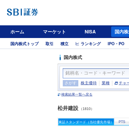
ホーム
マーケット
NISA
国内株
国内株式トップ
取引
積立
ランキング
IPO・PO
国内株式
さがす
株主優待
業種
チャ
検索結果一覧へ戻る
松井建設
（1810）
PTS
東証スタンダード（当社優先市場）