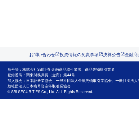
お問い合わせ
投資情報の免責事項
決算公告
金融商
商号等：株式会社SBI証券 金融商品取引業者、商品先物取引業者
登録番号：関東財務局長（金商）第44号
加入協会：日本証券業協会、一般社団法人金融先物取引業協会、一般社団法人
般社団法人日本暗号資産等取引業協会
© SBI SECURITIES Co., Ltd. ALL Rights Reserved.