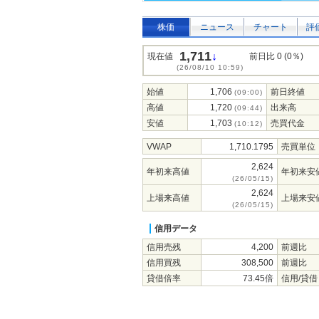
株価
ニュース
チャート
評
1,711
↓
現在値
前日比 0 (0％)
(26/08/10 10:59)
始値
1,706
前日終値
(09:00)
高値
1,720
出来高
(09:44)
安値
1,703
売買代金
(10:12)
VWAP
1,710.1795
売買単位
2,624
年初来高値
年初来安
(26/05/15)
2,624
上場来高値
上場来安
(26/05/15)
信用データ
信用売残
4,200
前週比
信用買残
308,500
前週比
貸借倍率
73.45倍
信用/貸借