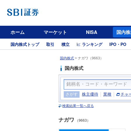
ホーム
マーケット
NISA
国内株
国内株式トップ
取引
積立
ランキング
IPO・PO
国内株式
>
ナガワ（9663）
国内株式
さがす
株主優待
業種
チャ
検索結果一覧へ戻る
ナガワ
（9663）