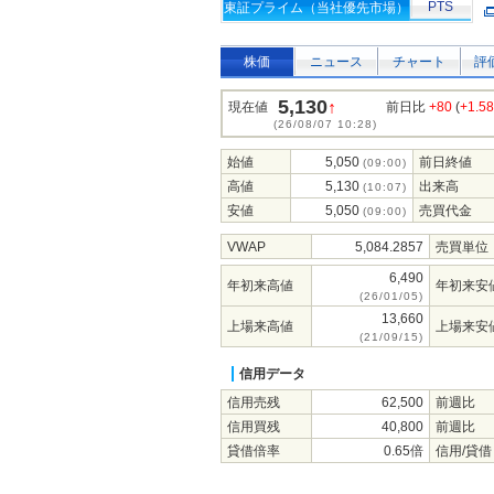
PTS
東証プライム（当社優先市場）
株価
ニュース
チャート
評
5,130
↑
現在値
前日比
+80
(
+1.5
(26/08/07 10:28)
始値
5,050
前日終値
(09:00)
高値
5,130
出来高
(10:07)
安値
5,050
売買代金
(09:00)
VWAP
5,084.2857
売買単位
6,490
年初来高値
年初来安
(26/01/05)
13,660
上場来高値
上場来安
(21/09/15)
信用データ
信用売残
62,500
前週比
信用買残
40,800
前週比
貸借倍率
0.65倍
信用/貸借