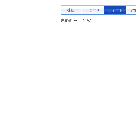
株価
ニュース
チャート
評
--
現在値
-- (--％)