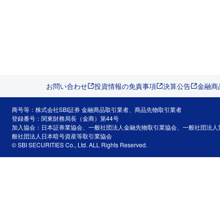
お問い合わせ
投資情報の免責事項
決算公告
金融商
商号等：株式会社SBI証券 金融商品取引業者、商品先物取引業者
登録番号：関東財務局長（金商）第44号
加入協会：日本証券業協会、一般社団法人金融先物取引業協会、一般社団法人
般社団法人日本暗号資産等取引業協会
© SBI SECURITIES Co., Ltd. ALL Rights Reserved.