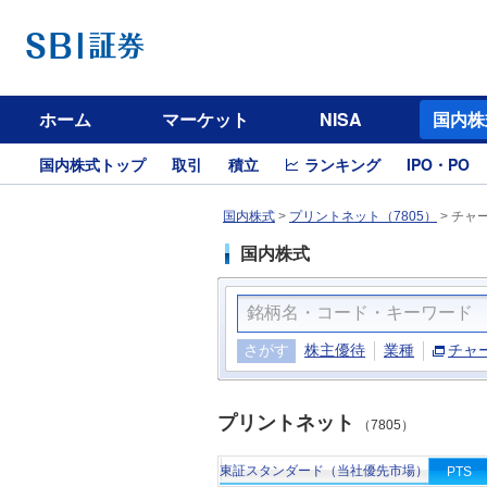
ホーム
マーケット
NISA
国内株
国内株式トップ
取引
積立
ランキング
IPO・PO
国内株式
>
プリントネット（7805）
>
チャ
国内株式
さがす
株主優待
業種
チャ
プリントネット
（7805）
東証スタンダード（当社優先市場）
PTS