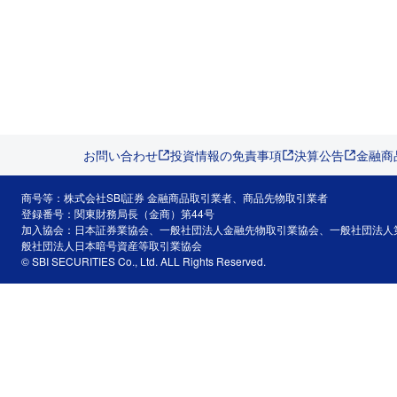
お問い合わせ
投資情報の免責事項
決算公告
金融商
商号等：株式会社SBI証券 金融商品取引業者、商品先物取引業者
登録番号：関東財務局長（金商）第44号
加入協会：日本証券業協会、一般社団法人金融先物取引業協会、一般社団法人
般社団法人日本暗号資産等取引業協会
© SBI SECURITIES Co., Ltd. ALL Rights Reserved.