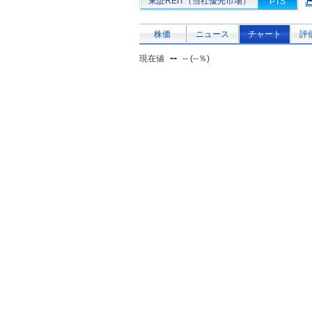
東証REIT（当社優先市場）
PTS
株価
ニュース
チャート
評
--
現在値
-- (--％)