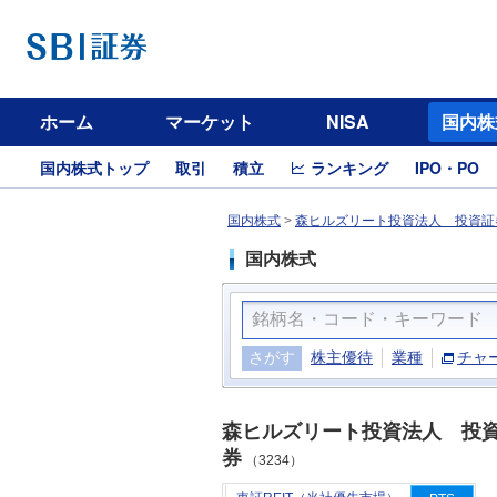
ホーム
マーケット
NISA
国内株
国内株式トップ
取引
積立
ランキング
IPO・PO
国内株式
>
森ヒルズリート投資法人 投資証券
国内株式
さがす
株主優待
業種
チャ
森ヒルズリート投資法人 投
券
（3234）