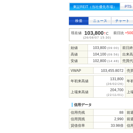
PTS
東証REIT（当社優先市場）
株価
ニュース
チャート
103,800
↑
現在値
前日比
+50
C
(26/08/07 15:30)
始値
103,800
前日終
(09:00)
高値
104,100
出来高
(09:56)
安値
102,800
売買代
(14:48)
VWAP
103,455.8072
売
131,800
年初来高値
年
(26/02/26)
204,700
上場来高値
上
(22/11/01)
信用データ
信用売残
88
前
信用買残
2,990
前
貸借倍率
33.98倍
信用