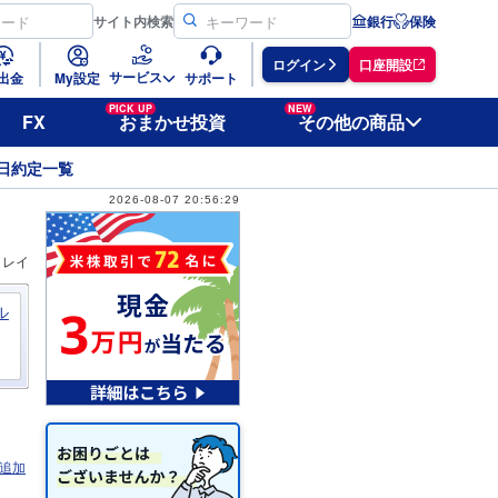
サイト
内検索
銀行
保険
ログイン
口座開設
サービス
出金
My設定
サポート
PICK UP
NEW
FX
おまかせ投資
その他の商品
日約定一覧
2026-08-07 20:56:29
ィレイ
ル
追加