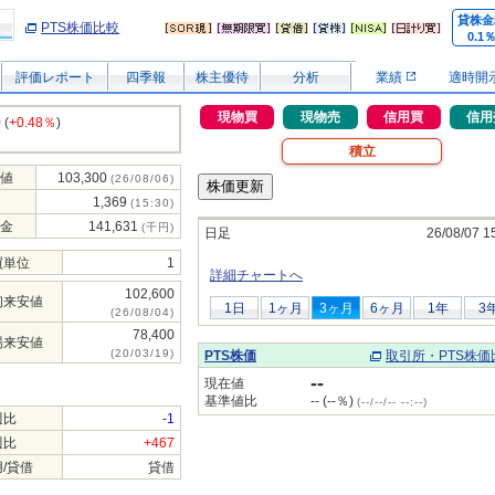
貸株金
PTS株価比較
0.1
評価レポート
四季報
株主優待
分析
業績
適時開
現物買
現物売
信用買
信用
0
(
+0.48％
)
積立
値
103,300
(26/08/06)
1,369
(15:30)
金
141,631
(千円)
日足
26/08/07 1
買単位
1
詳細チャートへ
102,600
初来安値
1日
1ヶ月
3ヶ月
6ヶ月
1年
3
(26/08/04)
78,400
場来安値
(20/03/19)
PTS株価
取引所・PTS株価
--
現在値
基準値比
-- (--％)
(--/--/-- --:--)
週比
-1
週比
+467
/貸借
貸借