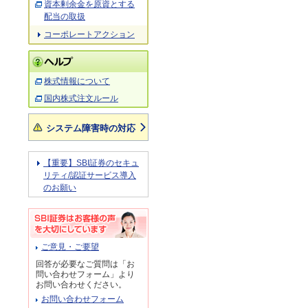
資本剰余金を原資とする
配当の取扱
コーポレートアクション
株式情報について
国内株式注文ルール
システム障害時の対応
【重要】SBI証券のセキュ
リティ/認証サービス導入
のお願い
ご意見・ご要望
回答が必要なご質問は「お
問い合わせフォーム」より
お問い合わせください。
お問い合わせフォーム