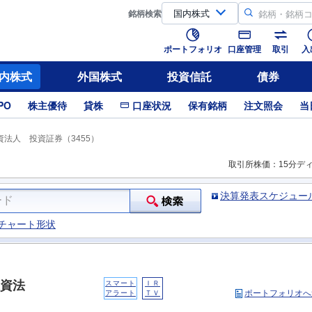
銘柄
検索
ポートフォリオ
口座管理
取引
入
内株式
外国株式
投資信託
債券
PO
株主優待
貸株
口座状況
保有銘柄
注文照会
当
法人 投資証券（3455）
取引所株価：15分デ
決算発表スケジュー
チャート形状
資法
スマート
ＩＲ
ポートフォリオへ
アラート
ＴＶ