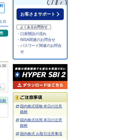
利
％
お客さまサポート
示
よくあるお問合せ
売
・口座開設の流れ
・NISA関連のお問合せ
・パスワード関連のお問合
せ
5:30
年
比較
国内株式現物 本日の注意
銘柄
国内株式信用 本日の注意
銘柄
国内株式 お取引注意事項