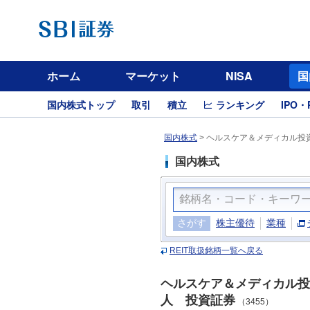
ホーム
マーケット
NISA
国
国内株式トップ
取引
積立
ランキング
IPO・
国内株式
>
ヘルスケア＆メディカル投資
国内株式
さがす
株主優待
業種
REIT取扱銘柄一覧へ戻る
ヘルスケア＆メディカル投
人 投資証券
（3455）