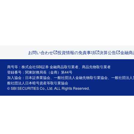
お問い合わせ
投資情報の免責事項
決算公告
金融商
商号等：株式会社SBI証券 金融商品取引業者、商品先物取引業者
登録番号：関東財務局長（金商）第44号
加入協会：日本証券業協会、一般社団法人金融先物取引業協会、一般社団法人
般社団法人日本暗号資産等取引業協会
© SBI SECURITIES Co., Ltd. ALL Rights Reserved.