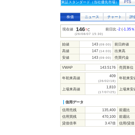
PTS
東証スタンダード（当社優先市場）
株価
ニュース
チャート
評
146
↑
現在値
前日比
-2
(
-1.35％
C
(26/08/07 15:30)
始値
143
前日終値
(09:00)
高値
147
出来高
(14:03)
安値
143
売買代金
(09:00)
VWAP
143.5176
売買単位
409
年初来高値
年初来安
(26/02/18)
1,810
上場来高値
上場来安
(17/07/25)
信用データ
信用売残
135,400
前週比
信用買残
470,100
前週比
貸借倍率
3.47倍
信用/貸借