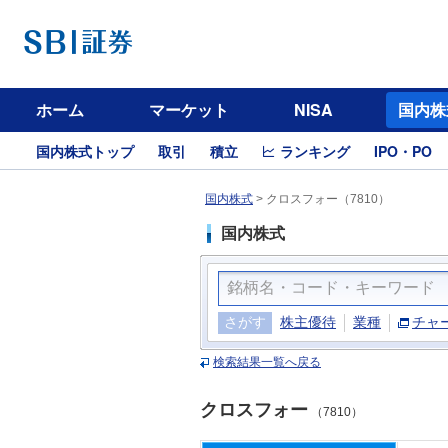
ホーム
マーケット
NISA
国内株
国内株式トップ
取引
積立
ランキング
IPO・PO
国内株式
>
クロスフォー（7810）
国内株式
さがす
株主優待
業種
チャ
検索結果一覧へ戻る
クロスフォー
（7810）