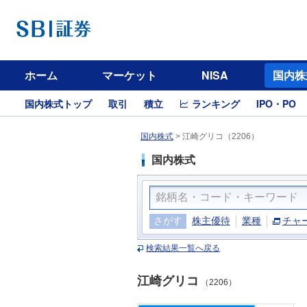
ホーム
マーケット
NISA
国内株
国内株式トップ
取引
積立
ランキング
IPO・PO
国内株式
>
江崎グリコ（2206）
国内株式
さがす
株主優待
業種
チャ
検索結果一覧へ戻る
江崎グリコ
（2206）