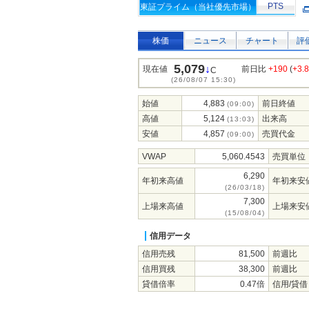
PTS
東証プライム（当社優先市場）
株価
ニュース
チャート
評
5,079
↓
現在値
前日比
+190
(
+3.
C
(26/08/07 15:30)
始値
4,883
前日終値
(09:00)
高値
5,124
出来高
(13:03)
安値
4,857
売買代金
(09:00)
VWAP
5,060.4543
売買単位
6,290
年初来高値
年初来安
(26/03/18)
7,300
上場来高値
上場来安
(15/08/04)
信用データ
信用売残
81,500
前週比
信用買残
38,300
前週比
貸借倍率
0.47倍
信用/貸借