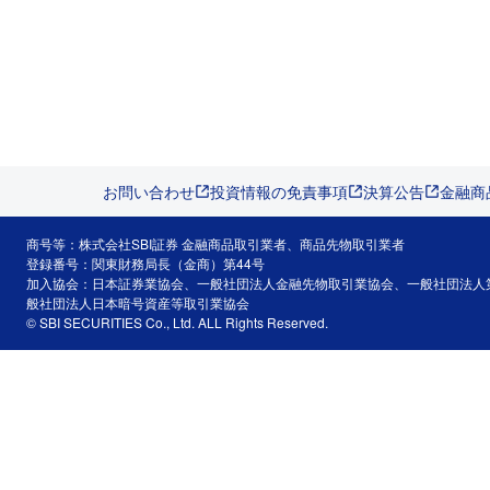
お問い合わせ
投資情報の免責事項
決算公告
金融商
商号等：株式会社SBI証券 金融商品取引業者、商品先物取引業者
登録番号：関東財務局長（金商）第44号
加入協会：日本証券業協会、一般社団法人金融先物取引業協会、一般社団法人
般社団法人日本暗号資産等取引業協会
© SBI SECURITIES Co., Ltd. ALL Rights Reserved.