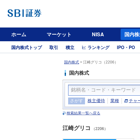
ホーム
マーケット
NISA
国内株
国内株式トップ
取引
積立
ランキング
IPO・PO
国内株式
>
江崎グリコ（2206）
国内株式
さがす
株主優待
業種
チャ
検索結果一覧へ戻る
江崎グリコ
（2206）