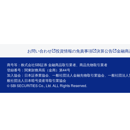
お問い合わせ
投資情報の免責事項
決算公告
金融商
商号等：株式会社SBI証券 金融商品取引業者、商品先物取引業者
登録番号：関東財務局長（金商）第44号
加入協会：日本証券業協会、一般社団法人金融先物取引業協会、一般社団法人
般社団法人日本暗号資産等取引業協会
© SBI SECURITIES Co., Ltd. ALL Rights Reserved.