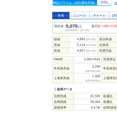
PTS
東証プライム（当社優先市場）
株価
ニュース
チャート
評
5,079
↓
現在値
前日比
+190
(
+3.
C
(26/08/07 15:30)
始値
4,883
前日終値
(09:00)
高値
5,124
出来高
(13:03)
安値
4,857
売買代金
(09:00)
VWAP
5,060.4543
売買単位
6,290
年初来高値
年初来安
(26/03/18)
7,300
上場来高値
上場来安
(15/08/04)
信用データ
信用売残
81,500
前週比
信用買残
38,300
前週比
貸借倍率
0.47倍
信用/貸借