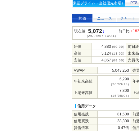
PTS
東証プライム（当社優先市場）
株価
ニュース
チャート
5,072
↓
現在値
前日比
+18
(26/08/07 14:34)
始値
4,883
前日終
(09:00)
高値
5,124
出来高
(13:03)
安値
4,857
売買代
(09:00)
VWAP
5,043.253
売
6,290
年初来高値
年
(26/03/18)
7,300
上場来高値
上
(15/08/04)
信用データ
信用売残
81,500
前
信用買残
38,300
前
貸借倍率
0.47倍
信用