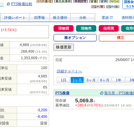
貸株金
PTS株価比較
0.1
評価レポート
四季報
株主優待
分析
業績
適時開
現物買
現物売
信用買
信用
3
(
+3.74％
)
株オプション
積立
値
4,889
(26/08/06)
268,400
(14:34)
金
1,353,609
(千円)
日足
26/08/07 1
買単位
100
詳細チャートへ
4,685
初来安値
1日
1ヶ月
3ヶ月
6ヶ月
1年
3
(26/08/06)
65
場来安値
(65/07/01)
PTS株価
取引所・PTS株価
5,069.8
↓
現在値
基準値比
+180.8
(
+3.70％
)
(26/08/07 14:49)
週比
-3,200
週比
-6,400
/貸借
貸借