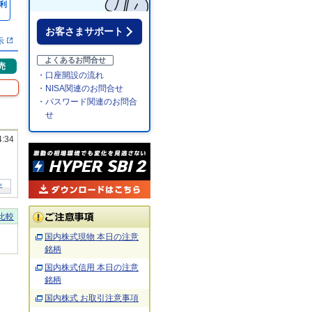
利
％
お客さまサポート
示
よくあるお問合せ
売
・口座開設の流れ
・NISA関連のお問合せ
・パスワード関連のお問合
せ
4:34
年
比較
国内株式現物 本日の注意
銘柄
国内株式信用 本日の注意
銘柄
国内株式 お取引注意事項