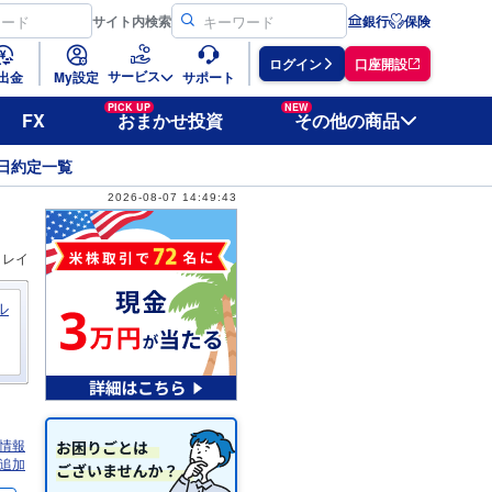
サイト
内検索
銀行
保険
ログイン
口座開設
サービス
出金
My設定
サポート
PICK UP
NEW
FX
おまかせ投資
その他の商品
日約定一覧
2026-08-07 14:49:43
ィレイ
ル
情報
追加