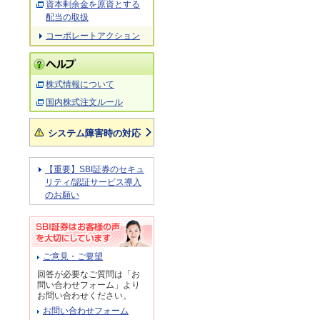
資本剰余金を原資とする
配当の取扱
コーポレートアクション
株式情報について
国内株式注文ルール
システム障害時の対応
【重要】SBI証券のセキュ
リティ/認証サービス導入
のお願い
ご意見・ご要望
回答が必要なご質問は「お
問い合わせフォーム」より
お問い合わせください。
お問い合わせフォーム