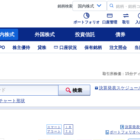
銘柄
検索
ポートフォリオ
口座管理
取引
入
内株式
外国株式
投資信託
債券
PO
株主優待
貸株
口座状況
保有銘柄
注文照会
当
取引所株価：15分デ
決算発表スケジュー
チャート形状
決算発表
スマート
ＩＲ
アラート
ＴＶ
ポートフォリオへ