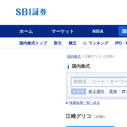
ホーム
マーケット
NISA
国
国内株式トップ
取引
積立
ランキング
IPO・
国内株式
>
江崎グリコ（2206）
国内株式
さがす
株主優待
業種
検索結果一覧へ戻る
江崎グリコ
（2206）