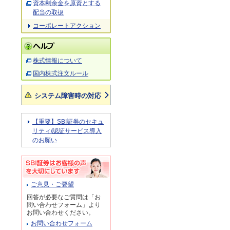
資本剰余金を原資とする
配当の取扱
コーポレートアクション
株式情報について
国内株式注文ルール
システム障害時の対応
【重要】SBI証券のセキュ
リティ/認証サービス導入
のお願い
ご意見・ご要望
回答が必要なご質問は「お
問い合わせフォーム」より
お問い合わせください。
お問い合わせフォーム