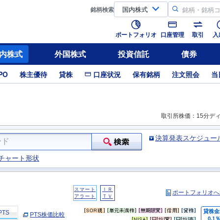
銘柄
検索
ポートフォリオ
口座管理
取引
入
内株式
外国株式
投資信託
債券
PO
株主優待
貸株
口座状況
保有銘柄
注文照会
当
取引所株価：15分デ
決算発表スケジュー
チャート形状
スマート
ＩＲ
ポートフォリオへ
アラート
ＴＶ
貸株金
PTS
PTS株価比較
0.1