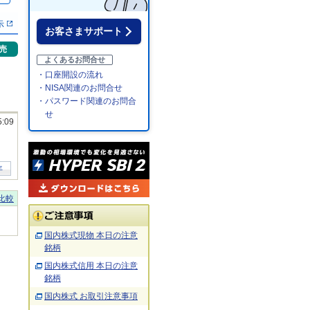
示
お客さまサポート
売
よくあるお問合せ
・口座開設の流れ
・NISA関連のお問合せ
・パスワード関連のお問合
せ
5:09
年
比較
国内株式現物 本日の注意
銘柄
国内株式信用 本日の注意
銘柄
国内株式 お取引注意事項