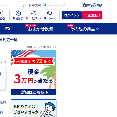
サイト
内検索
銀行
保険
ログイン
口座開設
サービス
出金
My設定
サポート
PICK UP
NEW
FX
おまかせ投資
その他の商品
日約定一覧
2026-08-07 01:05:28
ィレイ
ル
追加
利
％