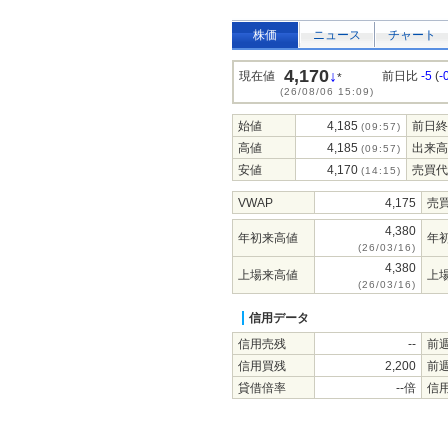
株価
ニュース
チャート
4,170
↓
現在値
前日比
-5
(
-
*
(26/08/06 15:09)
始値
4,185
前日終
(09:57)
高値
4,185
出来高
(09:57)
安値
4,170
売買代
(14:15)
VWAP
4,175
売
4,380
年初来高値
年
(26/03/16)
4,380
上場来高値
上
(26/03/16)
信用データ
信用売残
--
前
信用買残
2,200
前
貸借倍率
--倍
信用