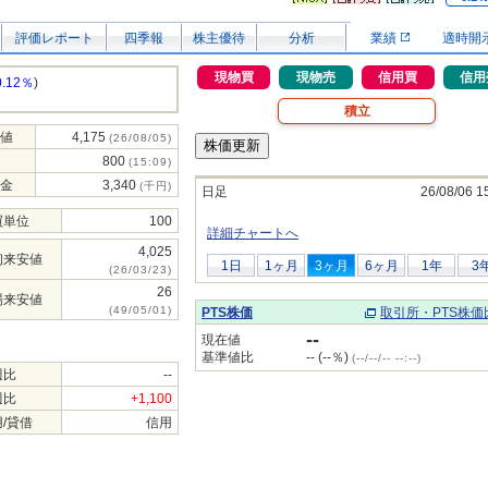
評価レポート
四季報
株主優待
分析
業績
適時開
現物買
現物売
信用買
信用
0.12％
)
積立
値
4,175
(26/08/05)
800
(15:09)
金
3,340
(千円)
日足
26/08/06 1
買単位
100
詳細チャートへ
4,025
初来安値
1日
1ヶ月
3ヶ月
6ヶ月
1年
3
(26/03/23)
26
場来安値
(49/05/01)
PTS株価
取引所・PTS株価
--
現在値
基準値比
-- (--％)
(--/--/-- --:--)
週比
--
週比
+1,100
/貸借
信用