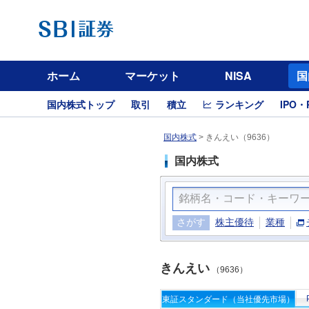
ホーム
マーケット
NISA
国
国内株式トップ
取引
積立
ランキング
IPO・
国内株式
>
きんえい（9636）
国内株式
さがす
株主優待
業種
きんえい
（9636）
東証スタンダード（当社優先市場）