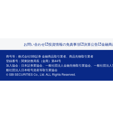
お問い合わせ
投資情報の免責事項
決算公告
金融商
商号等：株式会社SBI証券 金融商品取引業者、商品先物取引業者
登録番号：関東財務局長（金商）第44号
加入協会：日本証券業協会、一般社団法人金融先物取引業協会、一般社団法人
般社団法人日本暗号資産等取引業協会
© SBI SECURITIES Co., Ltd. ALL Rights Reserved.