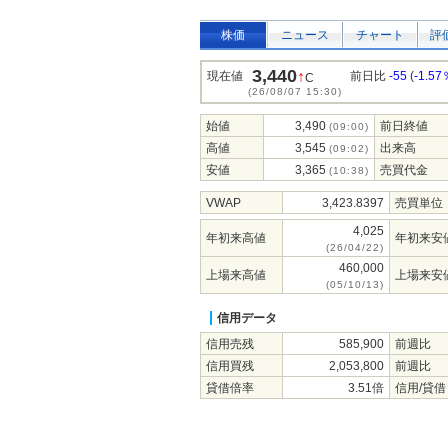
株価
ニュース
チャート
評
3,440
↑
現在値
前日比
-55
(
-1.57
C
(26/08/07 15:30)
始値
3,490
前日終値
(09:00)
高値
3,545
出来高
(09:02)
安値
3,365
売買代金
(10:38)
VWAP
3,423.8397
売買単位
4,025
年初来高値
年初来安
(26/04/22)
460,000
上場来高値
上場来安
(05/10/13)
信用データ
信用売残
585,900
前週比
信用買残
2,053,800
前週比
貸借倍率
3.51倍
信用/貸借