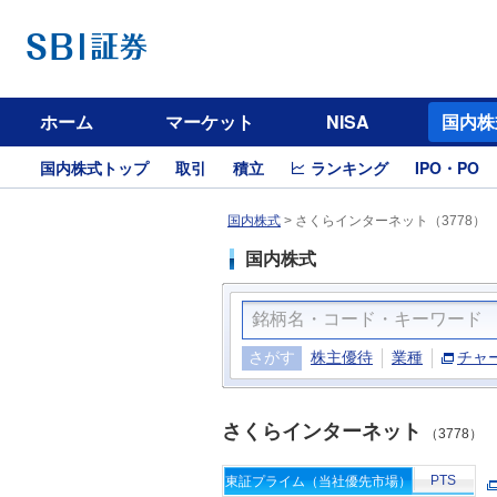
ホーム
マーケット
NISA
国内株
国内株式トップ
取引
積立
ランキング
IPO・PO
国内株式
>
さくらインターネット（3778）
国内株式
さがす
株主優待
業種
チャ
さくらインターネット
（3778）
PTS
東証プライム（当社優先市場）