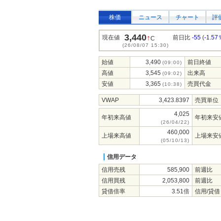
株価
ニュース
チャート
評
3,440
↑
現在値
前日比
-55
(
-1.57
C
(26/08/07 15:30)
始値
3,490
前日終値
(09:00)
高値
3,545
出来高
(09:02)
安値
3,365
売買代金
(10:38)
VWAP
3,423.8397
売買単位
4,025
年初来高値
年初来安
(26/04/22)
460,000
上場来高値
上場来安
(05/10/13)
信用データ
信用売残
585,900
前週比
信用買残
2,053,800
前週比
貸借倍率
3.51倍
信用/貸借