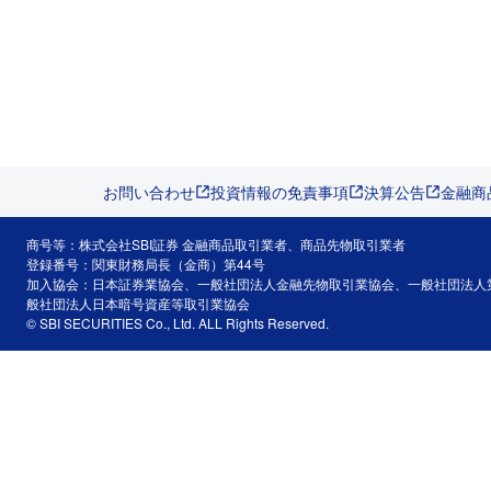
お問い合わせ
投資情報の免責事項
決算公告
金融商
商号等：株式会社SBI証券 金融商品取引業者、商品先物取引業者
登録番号：関東財務局長（金商）第44号
加入協会：日本証券業協会、一般社団法人金融先物取引業協会、一般社団法人
般社団法人日本暗号資産等取引業協会
© SBI SECURITIES Co., Ltd. ALL Rights Reserved.