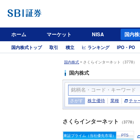
ホーム
マーケット
NISA
国内株
国内株式トップ
取引
積立
ランキング
IPO・PO
国内株式
>
さくらインターネット（3778）
国内株式
さがす
株主優待
業種
チャ
さくらインターネット
（3778）
PTS
東証プライム（当社優先市場）