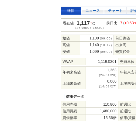
株価
ニュース
チャート
評
1,117
↑
現在値
前日比
+7
(
+0.63
C
(26/08/07 15:30)
始値
1,100
前日終値
(09:00)
高値
1,140
出来高
(10:19)
安値
1,099
売買代金
(09:00)
VWAP
1,119.0201
売買単位
1,363
年初来高値
年初来安
(26/01/20)
6,060
上場来高値
上場来安
(14/02/27)
信用データ
信用売残
110,800
前週比
信用買残
1,480,000
前週比
貸借倍率
13.36倍
信用/貸借