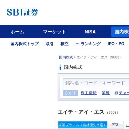
ホーム
マーケット
NISA
国内株
国内株式トップ
取引
積立
ランキング
IPO・PO
国内株式
>
エイチ・アイ・エス（9603）
国内株式
さがす
株主優待
業種
チャ
エイチ・アイ・エス
（9603）
PTS
東証プライム（当社優先市場）