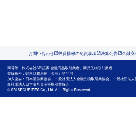
お問い合わせ
投資情報の免責事項
決算公告
金融商
商号等：株式会社SBI証券 金融商品取引業者、商品先物取引業者
登録番号：関東財務局長（金商）第44号
加入協会：日本証券業協会、一般社団法人金融先物取引業協会、一般社団法人
般社団法人日本暗号資産等取引業協会
© SBI SECURITIES Co., Ltd. ALL Rights Reserved.