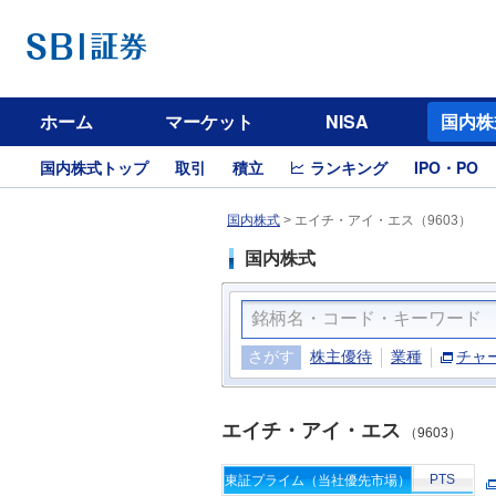
ホーム
マーケット
NISA
国内株
国内株式トップ
取引
積立
ランキング
IPO・PO
国内株式
>
エイチ・アイ・エス（9603）
国内株式
さがす
株主優待
業種
チャ
エイチ・アイ・エス
（9603）
PTS
東証プライム（当社優先市場）