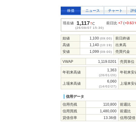
株価
ニュース
チャート
評
1,117
↑
現在値
前日比
+7
(
+0.63
C
(26/08/07 15:30)
始値
1,100
前日終値
(09:00)
高値
1,140
出来高
(10:19)
安値
1,099
売買代金
(09:00)
VWAP
1,119.0201
売買単位
1,363
年初来高値
年初来安
(26/01/20)
6,060
上場来高値
上場来安
(14/02/27)
信用データ
信用売残
110,800
前週比
信用買残
1,480,000
前週比
貸借倍率
13.36倍
信用/貸借