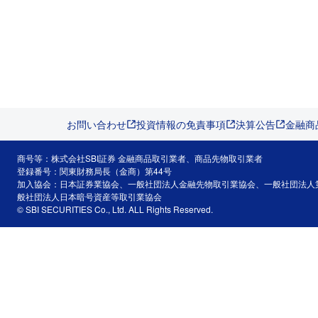
お問い合わせ
投資情報の免責事項
決算公告
金融商
商号等：株式会社SBI証券 金融商品取引業者、商品先物取引業者
登録番号：関東財務局長（金商）第44号
加入協会：日本証券業協会、一般社団法人金融先物取引業協会、一般社団法人
般社団法人日本暗号資産等取引業協会
© SBI SECURITIES Co., Ltd. ALL Rights Reserved.