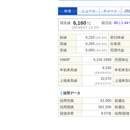
株価
ニュース
チャート
評
6,160
↑
現在値
前日比
-90
(
-1.44
C
(26/08/07 15:30)
始値
6,250
前日終値
(09:00)
高値
6,260
出来高
(09:00)
安値
6,060
売買代金
(14:00)
VWAP
6,150.1699
売買単位
8,330
年初来高値
年初来安
(26/06/03)
10,570
上場来高値
上場来安
(19/12/17)
信用データ
信用売残
61,900
前週比
信用買残
561,500
前週比
貸借倍率
9.07倍
信用/貸借