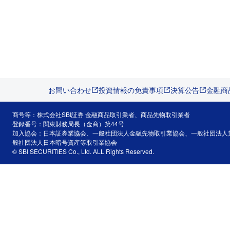
お問い合わせ
投資情報の免責事項
決算公告
金融商
商号等：株式会社SBI証券 金融商品取引業者、商品先物取引業者
登録番号：関東財務局長（金商）第44号
加入協会：日本証券業協会、一般社団法人金融先物取引業協会、一般社団法人
般社団法人日本暗号資産等取引業協会
© SBI SECURITIES Co., Ltd. ALL Rights Reserved.