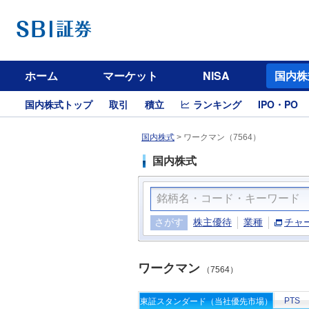
ホーム
マーケット
NISA
国内株
国内株式トップ
取引
積立
ランキング
IPO・PO
国内株式
>
ワークマン（7564）
国内株式
さがす
株主優待
業種
チャ
ワークマン
（7564）
PTS
東証スタンダード（当社優先市場）