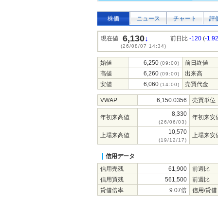
株価
ニュース
チャート
評
6,130
↓
現在値
前日比
-120
(
-1.9
(26/08/07 14:34)
始値
6,250
前日終値
(09:00)
高値
6,260
出来高
(09:00)
安値
6,060
売買代金
(14:00)
VWAP
6,150.0356
売買単位
8,330
年初来高値
年初来安
(26/06/03)
10,570
上場来高値
上場来安
(19/12/17)
信用データ
信用売残
61,900
前週比
信用買残
561,500
前週比
貸借倍率
9.07倍
信用/貸借