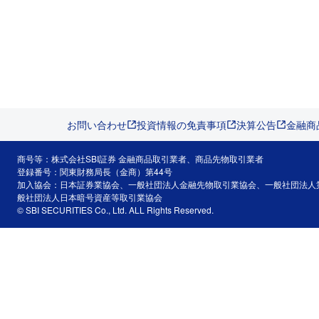
お問い合わせ
投資情報の免責事項
決算公告
金融商
商号等：株式会社SBI証券 金融商品取引業者、商品先物取引業者
登録番号：関東財務局長（金商）第44号
加入協会：日本証券業協会、一般社団法人金融先物取引業協会、一般社団法人
般社団法人日本暗号資産等取引業協会
© SBI SECURITIES Co., Ltd. ALL Rights Reserved.