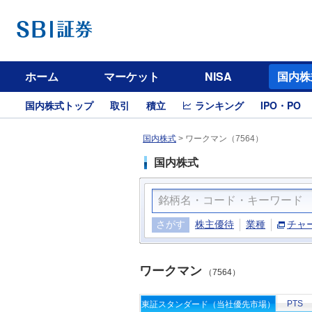
ホーム
マーケット
NISA
国内株
国内株式トップ
取引
積立
ランキング
IPO・PO
国内株式
>
ワークマン（7564）
国内株式
さがす
株主優待
業種
チャ
ワークマン
（7564）
PTS
東証スタンダード（当社優先市場）