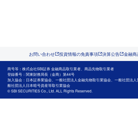
お問い合わせ
投資情報の免責事項
決算公告
金融商
商号等：株式会社SBI証券 金融商品取引業者、商品先物取引業者
登録番号：関東財務局長（金商）第44号
加入協会：日本証券業協会、一般社団法人金融先物取引業協会、一般社団法人
般社団法人日本暗号資産等取引業協会
© SBI SECURITIES Co., Ltd. ALL Rights Reserved.