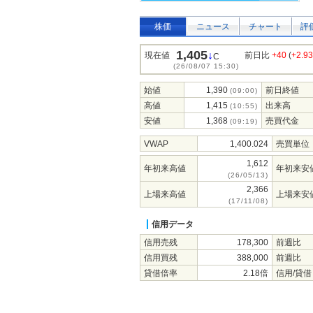
株価
ニュース
チャート
評
1,405
↓
現在値
前日比
+40
(
+2.9
C
(26/08/07 15:30)
始値
1,390
前日終値
(09:00)
高値
1,415
出来高
(10:55)
安値
1,368
売買代金
(09:19)
VWAP
1,400.024
売買単位
1,612
年初来高値
年初来安
(26/05/13)
2,366
上場来高値
上場来安
(17/11/08)
信用データ
信用売残
178,300
前週比
信用買残
388,000
前週比
貸借倍率
2.18倍
信用/貸借