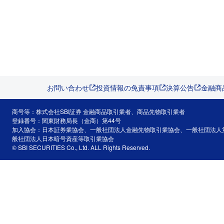
お問い合わせ
投資情報の免責事項
決算公告
金融商
商号等：株式会社SBI証券 金融商品取引業者、商品先物取引業者
登録番号：関東財務局長（金商）第44号
加入協会：日本証券業協会、一般社団法人金融先物取引業協会、一般社団法人
般社団法人日本暗号資産等取引業協会
© SBI SECURITIES Co., Ltd. ALL Rights Reserved.