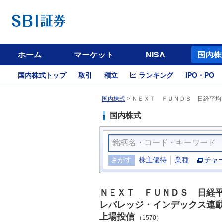
ホーム
マーケット
NISA
国内株
国内株式トップ
取引
積立
ランキング
IPO・PO
国内株式
>
ＮＥＸＴ ＦＵＮＤＳ 日経平均
国内株式
さがす
株主優待
業種
チャ
ＮＥＸＴ ＦＵＮＤＳ 日経
レバレッジ・インデックス連
上場投信
（1570）