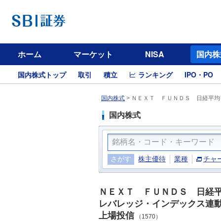
ホーム
マーケット
NISA
国内株
国内株式トップ
取引
積立
ランキング
IPO・PO
国内株式
>
ＮＥＸＴ ＦＵＮＤＳ 日経平均
国内株式
さがす
株主優待
業種
チャ
ＮＥＸＴ ＦＵＮＤＳ 日経
レバレッジ・インデックス連
上場投信
（1570）