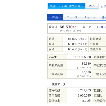
PTS
東証ETF（当社優先市場）
株価
ニュース
チャート
評
68,530
↑
現在値
前日比
-10
(
-0.01
C
(26/08/07 15:30)
始値
68,800
前日終値
(09:00)
高値
69,080
出来高
(09:04)
安値
66,450
売買代金
(10:42)
VWAP
67,671.5988
売買単位
86,380
年初来高値
年初来安
(26/06/22)
86,380
上場来高値
上場来安
(26/06/22)
信用データ
信用売残
232,763
前週比
信用買残
1,910,085
前週比
貸借倍率
8.21倍
信用/貸借