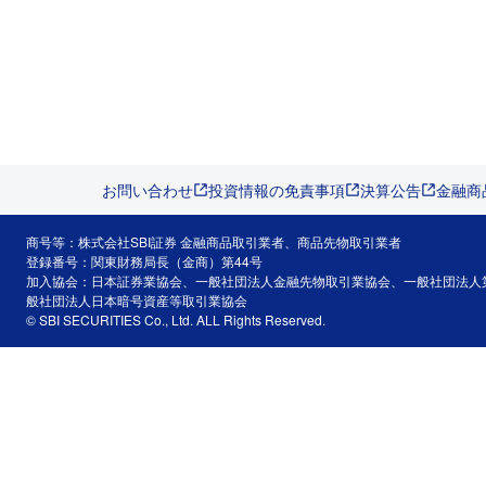
お問い合わせ
投資情報の免責事項
決算公告
金融商
商号等：株式会社SBI証券 金融商品取引業者、商品先物取引業者
登録番号：関東財務局長（金商）第44号
加入協会：日本証券業協会、一般社団法人金融先物取引業協会、一般社団法人
般社団法人日本暗号資産等取引業協会
© SBI SECURITIES Co., Ltd. ALL Rights Reserved.