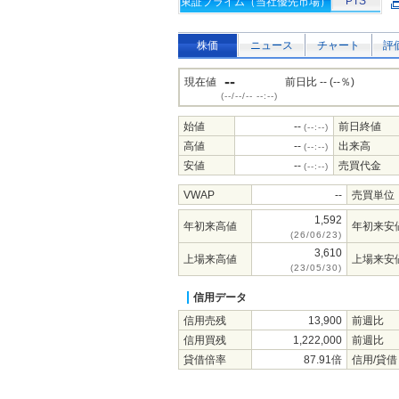
PTS
東証プライム（当社優先市場）
株価
ニュース
チャート
評
--
現在値
前日比 -- (--％)
(--/--/-- --:--)
始値
--
前日終値
(--:--)
高値
--
出来高
(--:--)
安値
--
売買代金
(--:--)
VWAP
--
売買単位
1,592
年初来高値
年初来安
(26/06/23)
3,610
上場来高値
上場来安
(23/05/30)
信用データ
信用売残
13,900
前週比
信用買残
1,222,000
前週比
貸借倍率
87.91倍
信用/貸借