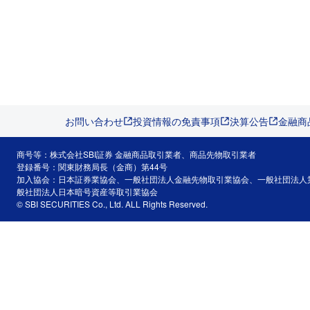
お問い合わせ
投資情報の免責事項
決算公告
金融商
商号等：株式会社SBI証券 金融商品取引業者、商品先物取引業者
登録番号：関東財務局長（金商）第44号
加入協会：日本証券業協会、一般社団法人金融先物取引業協会、一般社団法人
般社団法人日本暗号資産等取引業協会
© SBI SECURITIES Co., Ltd. ALL Rights Reserved.