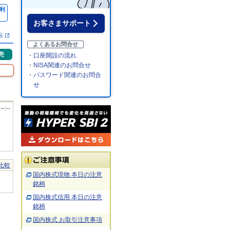
利
％
お客さまサポート
示
よくあるお問合せ
売
・口座開設の流れ
・NISA関連のお問合せ
・パスワード関連のお問合
せ
 --:--
比較
国内株式現物 本日の注意
銘柄
国内株式信用 本日の注意
銘柄
国内株式 お取引注意事項