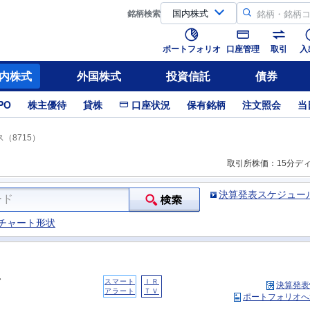
銘柄
検索
ポートフォリオ
口座管理
取引
入
内株式
外国株式
投資信託
債券
PO
株主優待
貸株
口座状況
保有銘柄
注文照会
当
（8715）
取引所株価：15分デ
決算発表スケジュー
チャート形状
スマート
ＩＲ
決算発表
アラート
ＴＶ
ポートフォリオへ