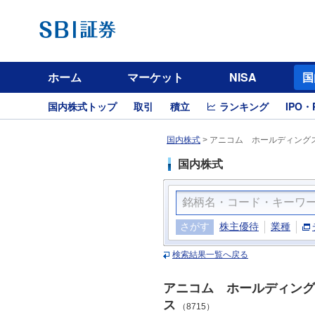
ホーム
マーケット
NISA
国
国内株式トップ
取引
積立
ランキング
IPO・
国内株式
>
アニコム ホールディングス
国内株式
さがす
株主優待
業種
検索結果一覧へ戻る
アニコム ホールディング
ス
（8715）