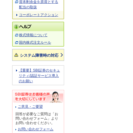
資本剰余金を原資とする
配当の取扱
コーポレートアクション
株式情報について
国内株式注文ルール
システム障害時の対応
【重要】SBI証券のセキュ
リティ/認証サービス導入
のお願い
ご意見・ご要望
回答が必要なご質問は「お
問い合わせフォーム」より
お問い合わせください。
お問い合わせフォーム