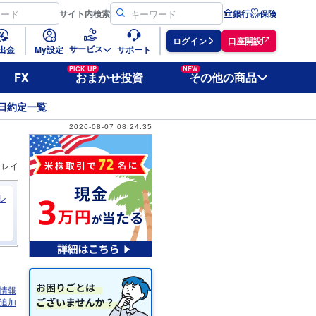
サイト
内検索
銀行
保険
ログイン
口座開設
サービス
出金
My設定
サポート
PICK UP
NEW
FX
おまかせ投資
その他の商品
日約定一覧
2026-08-07 08:24:35
ィレイ
ル
情報
追加