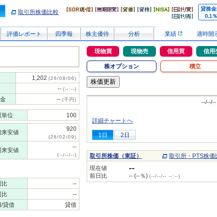
貸株金
取引所株価比較
0.1
評価レポート
四季報
株主優待
分析
業績
適時開
現物買
現物売
信用買
信用
株オプション
積立
1,202
(26/08/06)
--
(--:--)
金
--
(千円)
--/--/--
買単位
100
詳細チャートへ
920
初来安値
1日
2日
(26/02/09)
--
場来安値
(--/--/--)
取引所株価（東証）
取引所・PTS株価
--
現在値
前日比
-- (--％)
(--/--/-- --:--)
週比
--
週比
--
/貸借
貸借