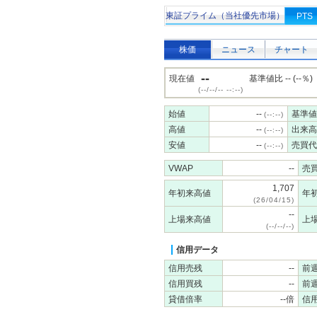
東証プライム（当社優先市場）
PTS
株価
ニュース
チャート
--
現在値
基準値比 -- (--％)
(--/--/-- --:--)
始値
--
基準値
(--:--)
高値
--
出来高
(--:--)
安値
--
売買代
(--:--)
VWAP
--
売
1,707
年初来高値
年
(26/04/15)
--
上場来高値
上
(--/--/--)
信用データ
信用売残
--
前
信用買残
--
前
貸借倍率
--倍
信用