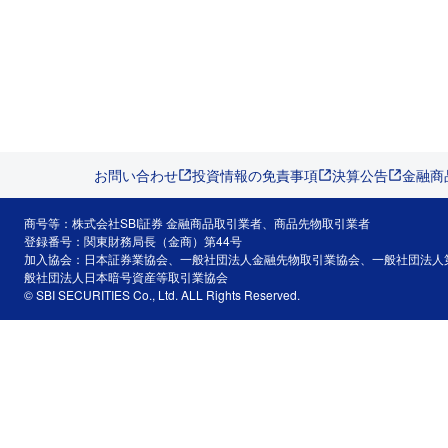
お問い合わせ
投資情報の免責事項
決算公告
金融商
商号等：株式会社SBI証券 金融商品取引業者、商品先物取引業者
登録番号：関東財務局長（金商）第44号
加入協会：日本証券業協会、一般社団法人金融先物取引業協会、一般社団法人
般社団法人日本暗号資産等取引業協会
© SBI SECURITIES Co., Ltd. ALL Rights Reserved.