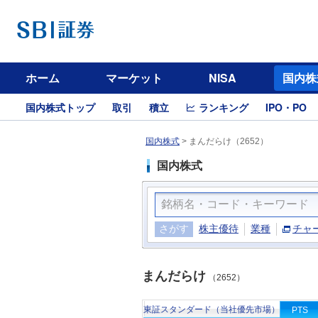
ホーム
マーケット
NISA
国内株
国内株式トップ
取引
積立
ランキング
IPO・PO
国内株式
>
まんだらけ（2652）
国内株式
さがす
株主優待
業種
チャ
まんだらけ
（2652）
東証スタンダード（当社優先市場）
PTS