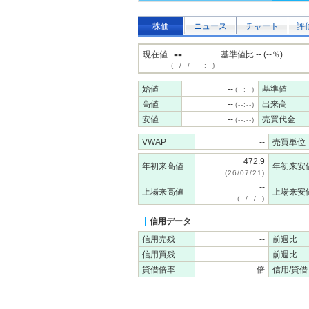
株価
ニュース
チャート
評
--
現在値
基準値比 -- (--％)
(--/--/-- --:--)
始値
--
基準値
(--:--)
高値
--
出来高
(--:--)
安値
--
売買代金
(--:--)
VWAP
--
売買単位
472.9
年初来高値
年初来安
(26/07/21)
--
上場来高値
上場来安
(--/--/--)
信用データ
信用売残
--
前週比
信用買残
--
前週比
貸借倍率
--倍
信用/貸借