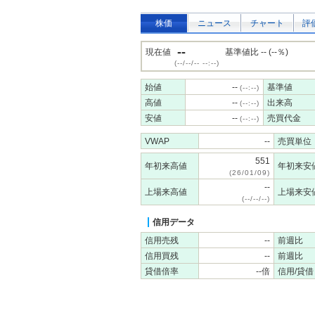
株価
ニュース
チャート
評
--
現在値
基準値比 -- (--％)
(--/--/-- --:--)
始値
--
基準値
(--:--)
高値
--
出来高
(--:--)
安値
--
売買代金
(--:--)
VWAP
--
売買単位
551
年初来高値
年初来安
(26/01/09)
--
上場来高値
上場来安
(--/--/--)
信用データ
信用売残
--
前週比
信用買残
--
前週比
貸借倍率
--倍
信用/貸借