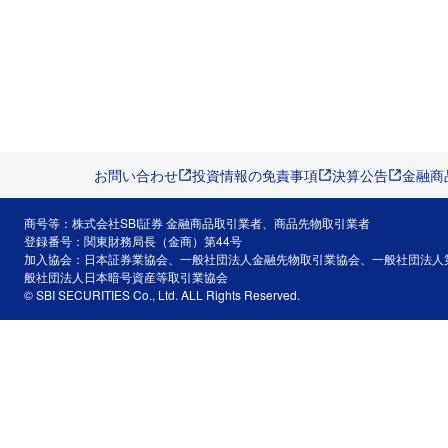
お問い合わせ
投資情報の免責事項
決算公告
金融商
商号等：株式会社SBI証券 金融商品取引業者、商品先物取引業者
登録番号：関東財務局長（金商）第44号
加入協会：日本証券業協会、一般社団法人金融先物取引業協会、一般社団法人
般社団法人日本暗号資産等取引業協会
© SBI SECURITIES Co., Ltd. ALL Rights Reserved.