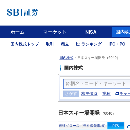
ホーム
マーケット
NISA
国内株
国内株式トップ
取引
積立
ランキング
IPO・PO
国内株式
>
日本スキー場開発（6040）
国内株式
さがす
株主優待
業種
チャ
日本スキー場開発
（6040）
東証グロース（当社優先市場）
PTS