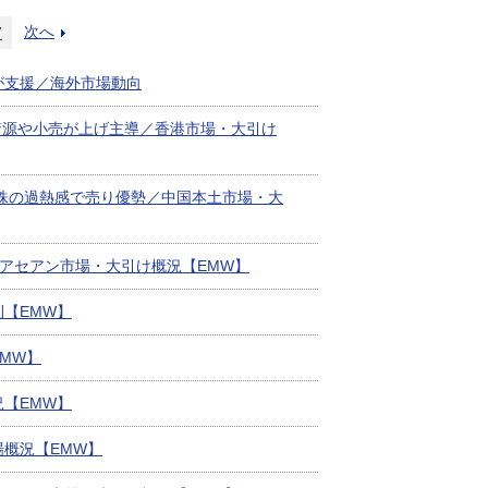
次へ
7
が支援／海外市場動向
資源や小売が上げ主導／香港市場・大引け
ク株の過熱感で売り優勢／中国本土市場・大
／アセアン市場・大引け概況【EMW】
【EMW】
MW】
況【EMW】
概況【EMW】