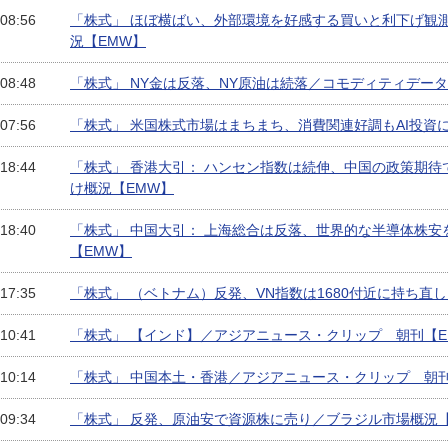
 08:56
「株式」 ほぼ横ばい、外部環境を好感する買いと利下げ観
況【EMW】
 08:48
「株式」 NY金は反落、NY原油は続落／コモディティデータ
 07:56
「株式」 米国株式市場はまちまち、消費関連好調もAI投資
 18:44
「株式」 香港大引： ハンセン指数は続伸、中国の政策期待
け概況【EMW】
 18:40
「株式」 中国大引： 上海総合は反落、世界的な半導体株
【EMW】
 17:35
「株式」 （ベトナム）反発、VN指数は1680付近に持ち直
 10:41
「株式」 【インド】／アジアニュース・クリップ 朝刊【E
 10:14
「株式」 中国本土・香港／アジアニュース・クリップ 朝刊
 09:34
「株式」 反発、原油安で資源株に売り／ブラジル市場概況【