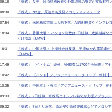
 09:18
「株式」 反発、経済指標改善や外部環境の安定が支援材料
 08:30
「株式」 NY金、原油とも反発／コモディティデータ
 07:54
「株式」 米国株式市場は大幅下落、AI過剰投資やインフレ
 18:34
「株式」 香港大引： ハンセン指数は3日続伸、政策期待な
引け概況【EMW】
 18:31
「株式」 中国大引： 上海総合は反発、半導体や内需関連
【EMW】
 17:49
「株式」 （ベトナム）続伸、VN指数は1700台を回復／ア
 10:42
「株式」 【インド】／アジアニュース・クリップ 朝刊【E
 10:35
「株式」 中国本土・香港／アジアニュース・クリップ 朝刊
 09:33
「株式」 2日続伸、米株高とインフレ鈍化が支援／ブラジル
 09:32
「株式」 7日ぶり反落、原油安や高値警戒感などで／ロシア