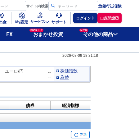
サイト
内検索
銀行
保険
ログイン
口座開設
サービス
出金
My設定
サポート
PICK UP
NEW
FX
おまかせ投資
その他の商品
2026-08-09 18:31:18
株価指数
ユーロ/円
--
--
--:--
為替
債券
経済指標