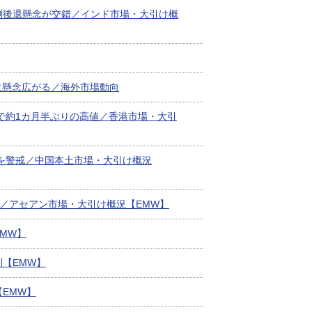
測後退懸念が交錯／インド市場・大引け概
に懸念広がる／海外市場動向
で約1カ月半ぶりの高値／香港市場・大引
安を警戒／中国本土市場・大引け概況
し／アセアン市場・大引け概況【EMW】
MW】
【EMW】
EMW】