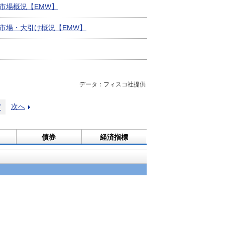
市場概況【EMW】
市場・大引け概況【EMW】
データ：フィスコ社提供
次へ
7
債券
経済指標