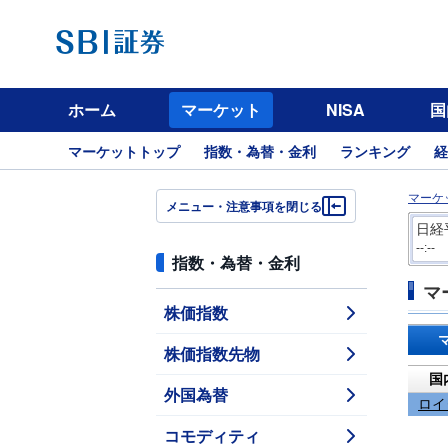
ホーム
マーケット
NISA
国
マーケットトップ
指数・為替・金利
ランキング
経
マーケ
メニュー・注意事項を閉じる
日経
--:--
指数・為替・金利
マ
株価指数
株価指数先物
国
外国為替
ロイ
コモディティ