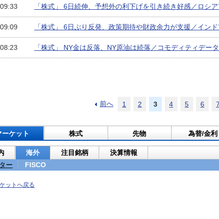
 09:33
「株式」 6日続伸、予想外の利下げを引き続き好感／ロシア
 09:09
「株式」 6日ぶり反発、政策期待や財政余力が支援／インド
 08:23
「株式」 NY金は反落、NY原油は続落／コモディティデータ
前へ
1
2
3
4
5
6
マーケット
株式
先物
為替/金利
内
海外
注目銘柄
決算情報
ター
FISCO
ケットへ戻る