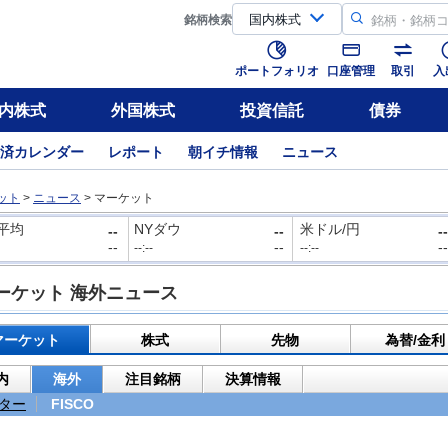
銘柄
検索
ポートフォリオ
口座管理
取引
入
内株式
外国株式
投資信託
債券
済カレンダー
レポート
朝イチ情報
ニュース
ット
>
ニュース
>
マーケット
平均
NYダウ
米ドル/円
--
--
--
--
--
--
--:--
--:--
ーケット 海外ニュース
マーケット
株式
先物
為替/金利
内
海外
注目銘柄
決算情報
ター
FISCO