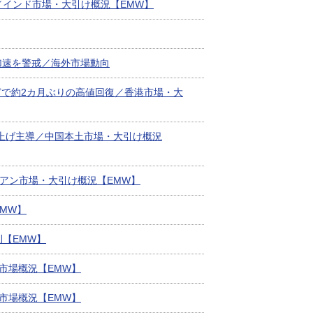
／インド市場・大引け概況【EMW】
加速を警戒／海外市場動向
どで約2カ月ぶりの高値回復／香港市場・大
が上げ主導／中国本土市場・大引け概況
セアン市場・大引け概況【EMW】
MW】
【EMW】
市場概況【EMW】
市場概況【EMW】