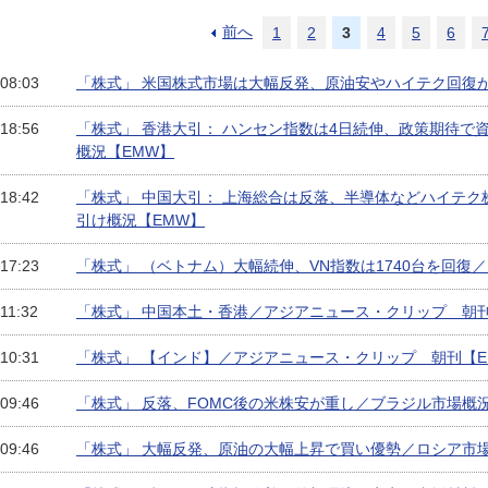
前へ
1
2
3
4
5
6
 08:03
「株式」 米国株式市場は大幅反発、原油安やハイテク回復
 18:56
「株式」 香港大引： ハンセン指数は4日続伸、政策期待で
概況【EMW】
 18:42
「株式」 中国大引： 上海総合は反落、半導体などハイテ
引け概況【EMW】
 17:23
「株式」 （ベトナム）大幅続伸、VN指数は1740台を回復
 11:32
「株式」 中国本土・香港／アジアニュース・クリップ 朝刊
 10:31
「株式」 【インド】／アジアニュース・クリップ 朝刊【E
 09:46
「株式」 反落、FOMC後の米株安が重し／ブラジル市場概
 09:46
「株式」 大幅反発、原油の大幅上昇で買い優勢／ロシア市場