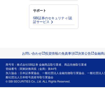
サポート
SBI証券のセキュリティ/認
証サービス
お問い合わせ
投資情報の免責事項
決算公告
金融商
商号等：株式会社SBI証券 金融商品取引業者、商品先物取引業者
登録番号：関東財務局長（金商）第44号
加入協会：日本証券業協会、一般社団法人金融先物取引業協会、一般社団法人
般社団法人日本暗号資産等取引業協会
© SBI SECURITIES Co., Ltd. ALL Rights Reserved.