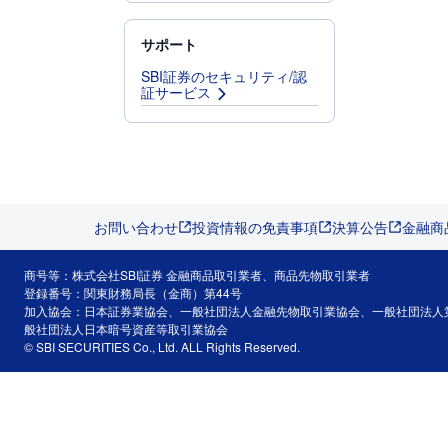
サポート
SBI証券のセキュリティ/認
証サービス
お問い合わせ
投資情報の免責事項
決算公告
金融商
商号等：株式会社SBI証券 金融商品取引業者、商品先物取引業者
登録番号：関東財務局長（金商）第44号
加入協会：日本証券業協会、一般社団法人金融先物取引業協会、一般社団法人
般社団法人日本暗号資産等取引業協会
© SBI SECURITIES Co., Ltd. ALL Rights Reserved.