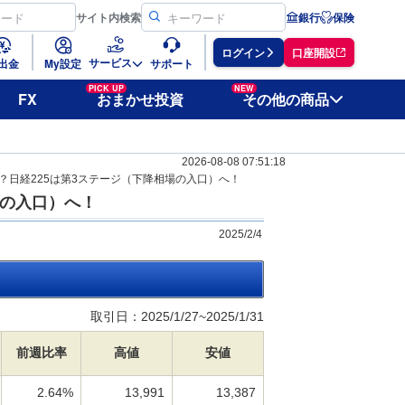
サイト
内検索
銀行
保険
ログイン
口座開設
サービス
出金
My設定
サポート
PICK UP
NEW
FX
おまかせ投資
その他の商品
2026-08-08 07:51:18
？日経225は第3ステージ（下降相場の入口）へ！
場の入口）へ！
2025/2/4
取引日：2025/1/27~2025/1/31
前週比率
高値
安値
2.64%
13,991
13,387