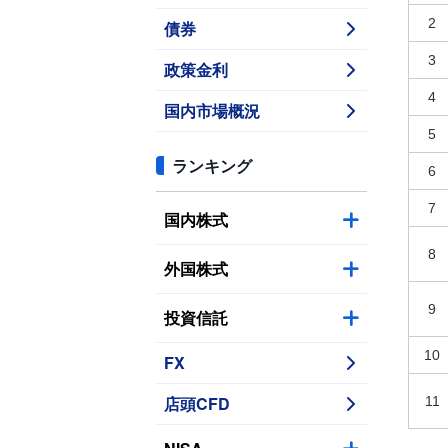
2
債券
3
政策金利
4
国内市場概況
5
ランキング
6
7
国内株式
8
外国株式
9
投資信託
10
FX
店頭CFD
11