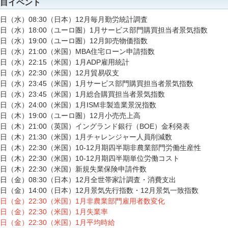
目イベント
5日（水）08:30（日本）12月毎月勤労統計調査
5日（水）18:00（ユーロ圏）1月サービス部門購買担当者景気指数
5日（水）19:00（ユーロ圏）12月卸売物価指数
5日（水）21:00（米国）MBA住宅ローン申請指数
5日（水）22:15（米国）1月ADP雇用統計
5日（水）22:30（米国）12月貿易収支
5日（水）23:45（米国）1月サービス部門購買担当者景気指数
5日（水）23:45（米国）1月総合購買担当者景気指数
5日（水）24:00（米国）1月ISM非製造業景況指数
6日（木）19:00（ユーロ圏）12月小売売上高
6日（木）21:00（英国）イングランド銀行（BOE）金利発表
6日（木）21:30（米国）1月チャレンジャー人員削減数
6日（木）22:30（米国）10-12月期四半期非農業部門労働生産性
6日（木）22:30（米国）10-12月期四半期単位労働コスト
6日（木）22:30（米国）新規失業保険申請件数
7日（金）08:30（日本）12月全世帯家計調査・消費支出
7日（金）14:00（日本）12月景気先行指数・12月景気一致指数
7日（金）22:30（米国）1月非農業部門雇用者数変化
7日（金）22:30（米国）1月失業率
7日（金）22:30（米国）1月平均時給