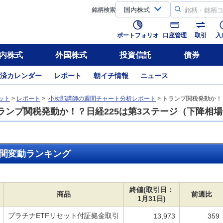
銘柄
検索
ポートフォリオ
口座管理
取引
入
内株式
外国株式
投資信託
債券
済カレンダー
レポート
朝イチ情報
ニュース
ット
>
レポート
>
小次郎講師の週間チャート分析レポート
> トランプ関税発動か！
ランプ関税発動か！？日経225は第3ステージ（下降相
間変動ランキング
終値(取引日：
商品
前週比
1月31日)
プラチナETFリセット付証拠金取引
13,973
359