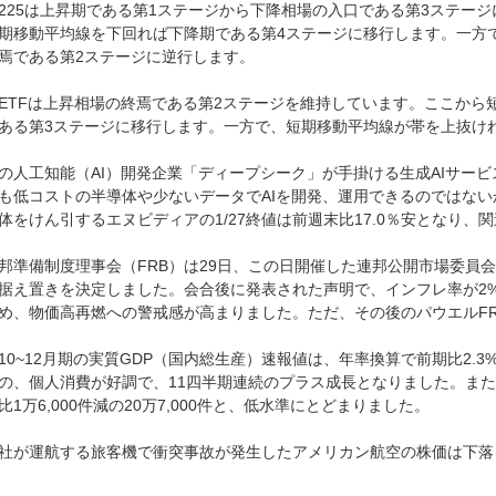
225は上昇期である第1ステージから下降相場の入口である第3ステー
期移動平均線を下回れば下降期である第4ステージに移行します。一方
焉である第2ステージに逆行します。
ETFは上昇相場の終焉である第2ステージを維持しています。ここから
ある第3ステージに移行します。一方で、短期移動平均線が帯を上抜け
の人工知能（AI）開発企業「ディープシーク」が手掛ける生成AIサー
も低コストの半導体や少ないデータでAIを開発、運用できるのではない
体をけん引するエヌビディアの1/27終値は前週末比17.0％安となり
邦準備制度理事会（FRB）は29日、この日開催した連邦公開市場委員
据え置きを決定しました。会合後に発表された声明で、インフレ率が2
め、物価高再燃への警戒感が高まりました。ただ、その後のパウエルF
10~12月期の実質GDP（国内総生産）速報値は、年率換算で前期比2.3
の、個人消費が好調で、11四半期連続のプラス成長となりました。また
比1万6,000件減の20万7,000件と、低水準にとどまりました。
社が運航する旅客機で衝突事故が発生したアメリカン航空の株価は下落