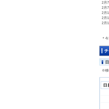
2月
2月
2月
2月
2月
＊今
チ
日
※移