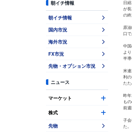
朝イチ情報
日経
が長
の終
朝イチ情報
原油
国内市況
口で
海外市況
中国
より
FX市況
半導
先物・オプション市況
米連
利の
ニュース
たた
昨年
マーケット
もの
前週
株式
子会
先物
た。