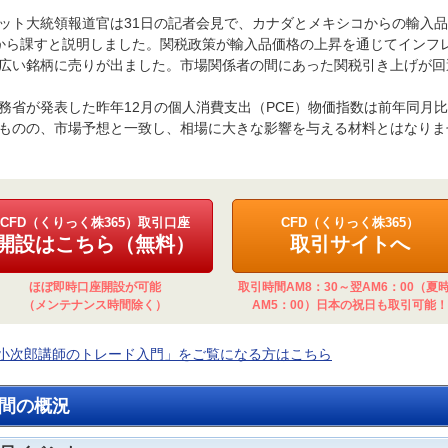
ット大統領報道官は31日の記者会見で、カナダとメキシコからの輸入品に
から課すと説明しました。関税政策が輸入品価格の上昇を通じてインフ
広い銘柄に売りが出ました。市場関係者の間にあった関税引き上げが回
務省が発表した昨年12月の個人消費支出（PCE）物価指数は前年同月比2
ものの、市場予想と一致し、相場に大きな影響を与える材料とはなりま
CFD（くりっく株365）取引口座
CFD（くりっく株365）
開設はこちら（無料）
取引サイトへ
ほぼ即時口座開設が可能
取引時間AM8：30～翌AM6：00（夏
（メンテナンス時間除く）
AM5：00）日本の祝日も取引可能！
小次郎講師のトレード入門」をご覧になる方はこちら
間の概況