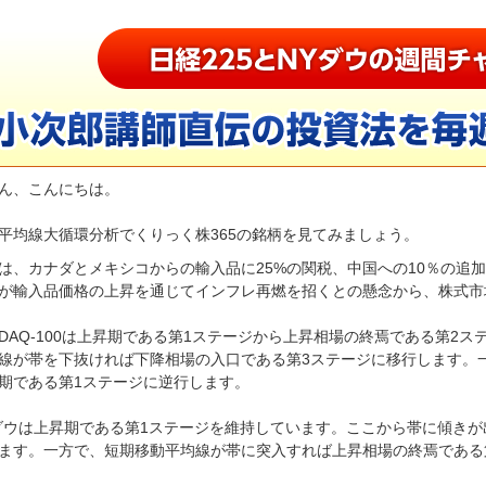
ん、こんにちは。
平均線大循環分析でくりっく株365の銘柄を見てみましょう。
は、カナダとメキシコからの輸入品に25%の関税、中国への10％の追
が輸入品価格の上昇を通じてインフレ再燃を招くとの懸念から、株式市
SDAQ-100は上昇期である第1ステージから上昇相場の終焉である第2
線が帯を下抜ければ下降相場の入口である第3ステージに移行します。
期である第1ステージに逆行します。
ダウは上昇期である第1ステージを維持しています。ここから帯に傾き
ます。一方で、短期移動平均線が帯に突入すれば上昇相場の終焉である