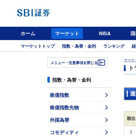
ホーム
マーケット
NISA
国
マーケットトップ
指数・為替・金利
ランキング
経
マーケ
メニュー・注意事項を閉じる
ト
指数・為替・金利
週
株価指数
株価指数先物
順位
外国為替
コモディティ
1