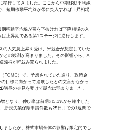
ジに移行してきました。ここから中期移動平均線
で、短期移動平均線が帯に突入すれば上昇相場
短期移動平均線が帯を下抜ければ下降相場の入
れば上昇期である第1ステージに逆行します。
ビスの人気急上昇を受け、米競合が想定していた
かとの観測が高まりました。その影響から、AI
、関連銘柄が軒並み売られました。
会（FOMC）で、予想されていた通り、政策金
%の目標に向かって進展したとの文言がなかっ
RB議長の会見を受けて懸念は弱まりました。
%増となり、伸び率は前期の3.1%から縮小した
、新規失業保険申請件数も25日までの1週間で
しましたが、株式市場全体の影響は限定的でし