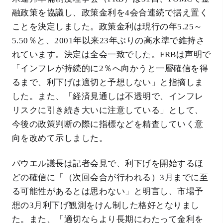
融政策を協議し、政策金利を4会合連続で据え置く
ことを決定しました。政策金利は現行の年5.25～
5.50％と、2001年以来23年ぶりの高水準で維持さ
れています。決定は全会一致でした。FRBは声明で
「インフレが持続的に2％へ向かうと一層確信を得
るまで、利下げは適切と予想しない」と指摘しま
した。また、「経済見通しは不透明で、インフレ
リスクに引き続き大いに注意している」として、
今後の政策判断の際に指標などを精査していく意
向を改めて示しました。
パウエル議長は記者会見で、利下げを開始するほ
どの確信に「（次回会合が行われる）3月までに至
る可能性があるとは思わない」と明言し、市場予
想の3月利下げ観測をけん制した格好となりまし
た。また、「適切ならより長期にわたって金利を