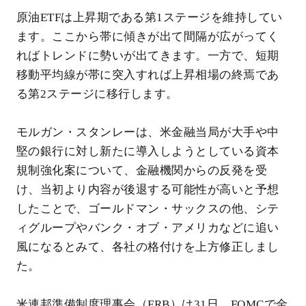
原油ETFは上昇期である第1ステージを維持してい
ます。ここから帯に傾きが出て間隔が広がってく
ればトレンドに勢いが出てきます。一方で、短期
移動平均線が帯に突入すれば上昇相場の終焉であ
る第2ステージに移行します。
モルガン・スタンレーは、米金融当局が大手や中
堅の銀行に対し新たに導入しようとしている資本
規制強化案について、金融機関からの反発を受
け、当初より内容が後退する可能性が高いと予想
したことで、ゴールドマン・サックスの他、シテ
ィグループやバンク・オブ・アメリカなどに追い
風になるとみて、各社の格付けを上方修正しまし
た。
米連邦準備制度理事会（FRB）は31日、FOMCで金