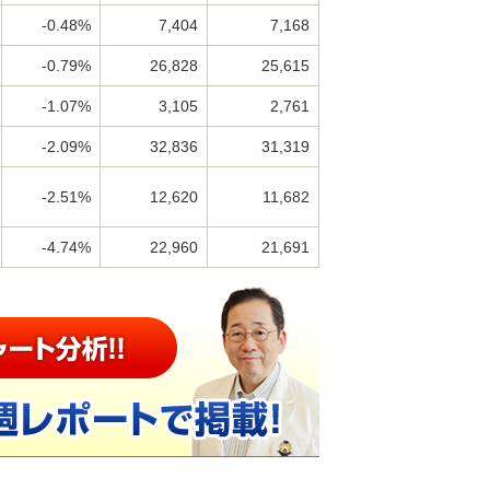
-0.48%
7,404
7,168
-0.79%
26,828
25,615
-1.07%
3,105
2,761
-2.09%
32,836
31,319
-2.51%
12,620
11,682
-4.74%
22,960
21,691