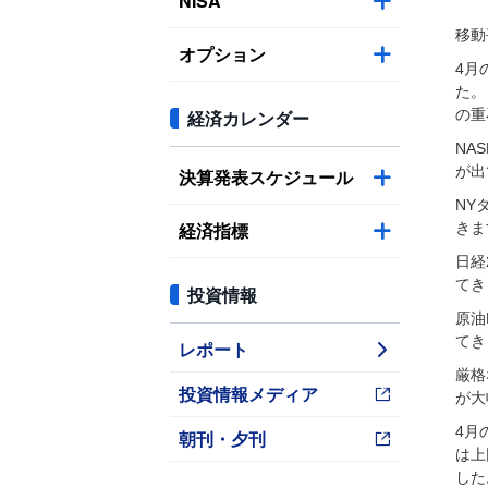
NISA
移動
オプション
4月
た。
経済カレンダー
の重
NA
が出
決算発表スケジュール
NY
経済指標
きま
日経
てき
投資情報
原油
てき
レポート
厳格
投資情報メディア
が大
4月
朝刊・夕刊
は上
した