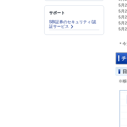
5月
5月
サポート
5月
SBI証券のセキュリティ/認
5月
証サービス
5月
＊今
チ
日
※移