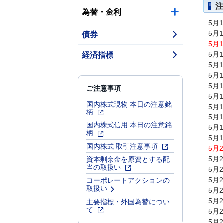
注
為替・金利
5月
債券
5月
5月
経済指標
5月
5月
5月
5月
ご注意事項
5月
国内株式現物 本日の注意銘
5月
柄
5月
国内株式信用 本日の注意銘
5月
柄
5月
国内株式 取引注意事項
5月
資本剰余金を原資とする配
5月
当の取扱い
5月
コーポレートアクションの
5月
取扱い
5月
主要指標・外国為替につい
5月
て
5月
5月