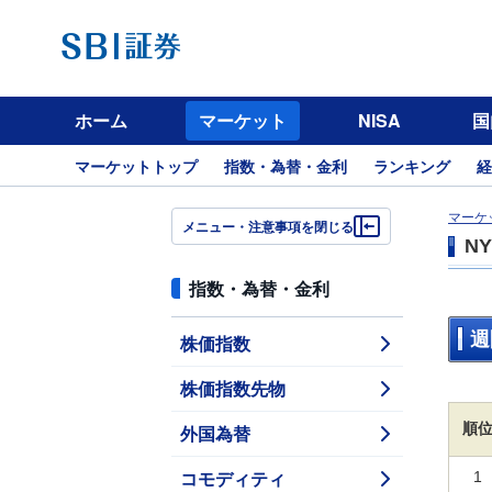
ホーム
マーケット
NISA
国
マーケットトップ
指数・為替・金利
ランキング
経
マーケ
メニュー・注意事項を閉じる
N
指数・為替・金利
週
株価指数
株価指数先物
順
外国為替
コモディティ
1