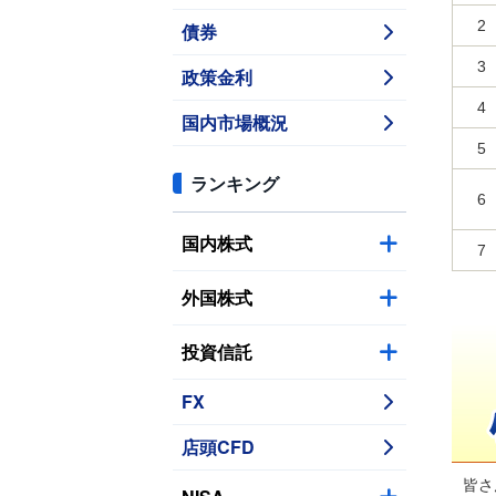
2
債券
3
政策金利
4
国内市場概況
5
ランキング
6
国内株式
7
外国株式
投資信託
FX
店頭CFD
皆さ