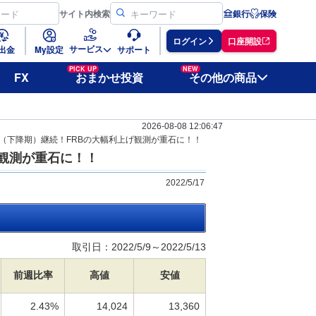
サイト
内検索
銀行
保険
ログイン
口座開設
サービス
出金
My設定
サポート
PICK UP
NEW
FX
おまかせ投資
その他の商品
2026-08-08 12:06:47
ジ（下降期）継続！FRBの大幅利上げ観測が重石に！！
げ観測が重石に！！
2022/5/17
取引日：2022/5/9～2022/5/13
前週比率
高値
安値
2.43%
14,024
13,360