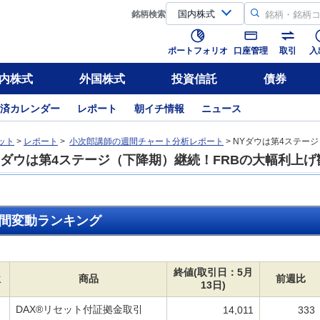
銘柄
検索
ポートフォリオ
口座管理
取引
入
内株式
外国株式
投資信託
債券
済カレンダー
レポート
朝イチ情報
ニュース
ット
>
レポート
>
小次郎講師の週間チャート分析レポート
> NYダウは第4ステー
Yダウは第4ステージ（下降期）継続！FRBの大幅利上
間変動ランキング
終値(取引日：5月
位
商品
前週比
13日)
DAX®リセット付証拠金取引
14,011
333