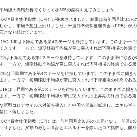
平均線大循環分析でくりっく株365の銘柄を見てみましょう。
の米消費者物価指数（CPI）が発表されました。結果は前年同月比8.3%
しかし、市場予想は上回りました。米連邦準備制度理事会（FRB）が
石となり続けています。
SDAQ-100は下降期である第4ステージを維持しています。このまま
てきます。一方で、短期移動平均線が帯に突入すれば下降相場の終焉で
ダウは下降期である第4ステージを維持しています。このまま帯に傾き
す。一方で、短期移動平均線が帯に突入すれば下降相場の終焉である第
225は下降期である第4ステージを維持しています。このまま帯に傾き
ます。一方で、短期移動平均線が帯に突入すれば下降相場の終焉である
ETFは上昇期である第1ステージを維持しています。このまま帯に傾き
ます。一方で、短期移動平均線が帯に突入すれば上昇期の終焉である第
な新型コロナウイルス対策を導入した中国で景気が低迷し、エネルギー
幅に下落しました。
の米消費者物価指数（CPI）は、前年同月比8.3%の上昇となり、前月の
回りました。変動の激しい食品とエネルギーを除いたコア指数も、前月
。