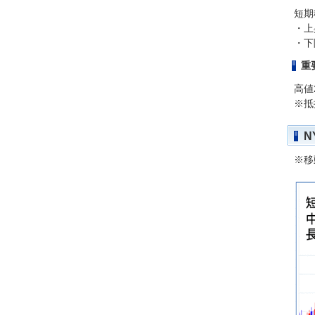
短期
・上
・下
重
高値2
※抵
N
※移