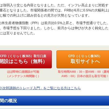
は強弱入り交じる内容となりました。ただ、インフレ高止まりに対処す
重石となりました。市場関係者の間では、FRBが6月に0.5%の大幅利
じ幅での利上げに踏み切るとの見方が大勢となっています。
の米生産者物価指数（PPI）は前月比0.5%上昇と、市場予想通りでした
、市場予想を下回りました。しかし、前月からは伸びが大きく鈍化した
には至りませんでした。
CFD（くりっく株365）取引口座
CFD（くりっく株365）
開設はこちら（無料）
取引サイトへ
ほぼ即時口座開設が可能
取引時間AM8：30～翌AM6：00（夏
（メンテナンス時間除く）
AM5：00）日本の祝日も取引可能！
小次郎講師のトレード入門」をご覧になる方はこちら
間の概況