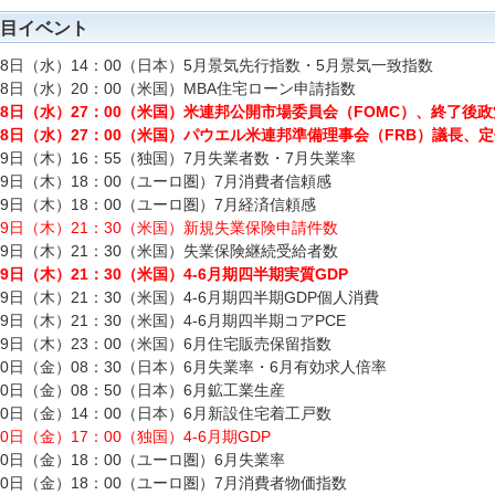
目イベント
28日（水）14：00（日本）5月景気先行指数・5月景気一致指数
28日（水）20：00（米国）MBA住宅ローン申請指数
28日（水）27：00（米国）米連邦公開市場委員会（FOMC）、終了後
28日（水）27：00（米国）パウエル米連邦準備理事会（FRB）議長、
29日（木）16：55（独国）7月失業者数・7月失業率
29日（木）18：00（ユーロ圏）7月消費者信頼感
29日（木）18：00（ユーロ圏）7月経済信頼感
29日（木）21：30（米国）新規失業保険申請件数
29日（木）21：30（米国）失業保険継続受給者数
29日（木）21：30（米国）4-6月期四半期実質GDP
29日（木）21：30（米国）4-6月期四半期GDP個人消費
29日（木）21：30（米国）4-6月期四半期コアPCE
29日（木）23：00（米国）6月住宅販売保留指数
30日（金）08：30（日本）6月失業率・6月有効求人倍率
30日（金）08：50（日本）6月鉱工業生産
30日（金）14：00（日本）6月新設住宅着工戸数
30日（金）17：00（独国）4-6月期GDP
30日（金）18：00（ユーロ圏）6月失業率
30日（金）18：00（ユーロ圏）7月消費者物価指数