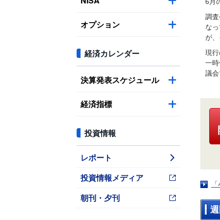
NISA
6月
調査
オプション
なっ
が、
経済カレンダー
現行
一時
議会
決算発表スケジュール
経済指標
投資情報
レポート
投資情報メディア
「
朝刊・夕刊
週