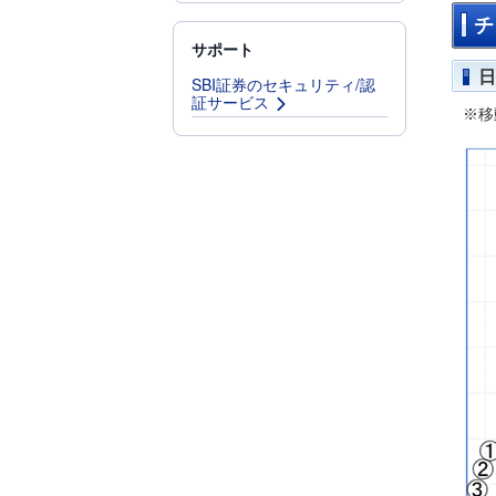
チ
サポート
日
SBI証券のセキュリティ/認
証サービス
※移