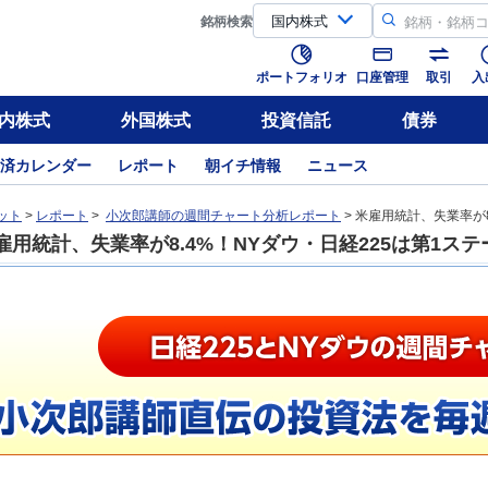
銘柄
検索
ポートフォリオ
口座管理
取引
入
内株式
外国株式
投資信託
債券
済カレンダー
レポート
朝イチ情報
ニュース
ット
>
レポート
>
小次郎講師の週間チャート分析レポート
> 米雇用統計、失業率が
雇用統計、失業率が8.4%！NYダウ・日経225は第1ス