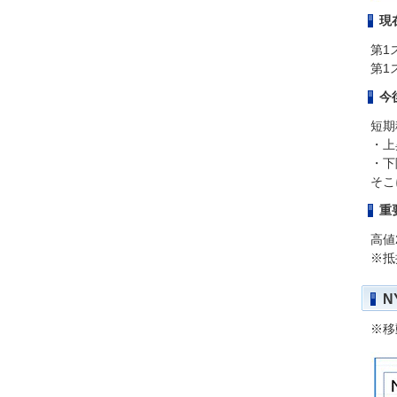
現
第1
第1
今
短期
・上
・下
そこ
重
高値2
※抵
N
※移