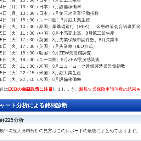
14日（月）13：30（日本）7月鉱工業生産
14日（月）13：30（日本）7月設備稼働率
14日（月）13：30（日本）7月第三次産業活動指数
14日（月）18：00（ユーロ圏）7月鉱工業生産
15日（火）10：30（豪国）豪準備銀行（RBA）、金融政策会合議事要
15日（火）11：00（中国）8月小売売上高、8月鉱工業生産
15日（火）17：30（英国）8月失業保険申請件数、8月失業率
15日（火）17：30（英国）7月失業率（ILO方式）
15日（火）18：00（独国）9月ZEW景況感調査
15日（火）18：00（ユーロ圏）9月ZEW景況感調査
15日（火）21：30（米国）9月ニューヨーク連銀製造業景気指数
15日（火）22：15（米国）8月鉱工業生産
15日（火）22：15（米国）8月設備稼働率
週は
ECBの金融政策に注目
しましょう。
新規失業保険申請件数の結果も
ャート分析による銘柄診断
経225分析
動平均線大循環分析の見方はこのレポートの最後にまとめてあります。