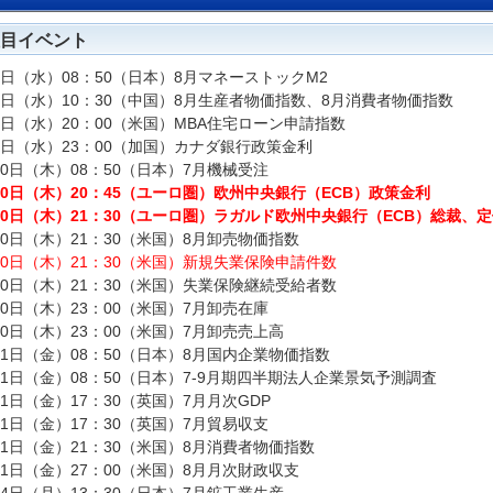
目イベント
9日（水）08：50（日本）8月マネーストックM2
9日（水）10：30（中国）8月生産者物価指数、8月消費者物価指数
9日（水）20：00（米国）MBA住宅ローン申請指数
9日（水）23：00（加国）カナダ銀行政策金利
10日（木）08：50（日本）7月機械受注
10日（木）20：45（ユーロ圏）欧州中央銀行（ECB）政策金利
10日（木）21：30（ユーロ圏）ラガルド欧州中央銀行（ECB）総裁、
10日（木）21：30（米国）8月卸売物価指数
10日（木）21：30（米国）新規失業保険申請件数
10日（木）21：30（米国）失業保険継続受給者数
10日（木）23：00（米国）7月卸売在庫
10日（木）23：00（米国）7月卸売売上高
11日（金）08：50（日本）8月国内企業物価指数
11日（金）08：50（日本）7-9月期四半期法人企業景気予測調査
11日（金）17：30（英国）7月月次GDP
11日（金）17：30（英国）7月貿易収支
11日（金）21：30（米国）8月消費者物価指数
11日（金）27：00（米国）8月月次財政収支