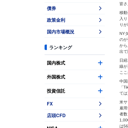
皆さ
債券
移動
入り
政策金利
りが
国内市場概況
NY
のが
から
ランキング
出て
日経
国内株式
線が
ここ
外国株式
中国
「T
投資信託
ては
米サ
FX
雇用
者数
店頭CFD
1,
は5