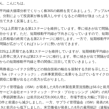
ん、こんにちは。
平均線大循環分析でくりっく株365の銘柄を見てみましょう。アップ
、分割によって投資家が株を購入しやすくなるとの期待が強まったよう
出て大きく反落しました。
ダウは上昇期である第1ステージを維持しています。帯に傾きが出て間
分かります。ただ、短期移動平均線が下向きになっていますので、短期
上昇相場の終焉である第2ステージに移行します。一方で、短期移動平
間隔が広がってくればトレンドに勢いが出てきます。
225は上昇期である第1ステージを維持していますが、短期移動平均線
上昇帯に突入すれば第2ステージに移行します。帯に傾きが出て間隔が
からの短期移動平均線と帯の関係に注目して見ていきましょう。
商務省はハイテク分野などの独自技術の輸出を規制する方針を示したこ
ik Tok（ティックトック）」の米事業買収に名乗りを上げているマイ
買収に影響が出るとの見方が広がりました。
プライ管理協会（ISM）が発表した8月の米製造業景況指数は56.0と
サービス会社オートマティック・データ・プロセッシング（ADP）の8
（季節調整済み）は前月比42万8,000人増と、市場予想を大幅に下回
000件と前週から減少しました。一方、サプライ管理協会（ISM）発表の
6.9と前月から低下しました。米労働省が発表した8月の雇用統計（速報