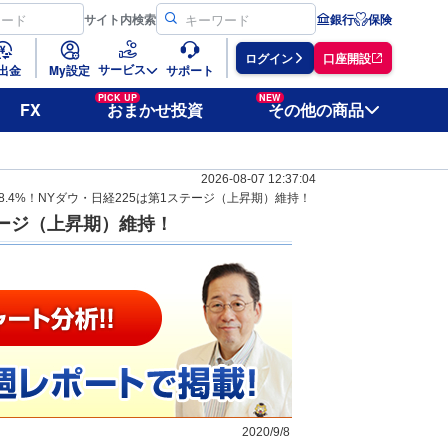
サイト
内検索
銀行
保険
ログイン
口座開設
サービス
出金
My設定
サポート
PICK UP
NEW
FX
おまかせ投資
その他の商品
2026-08-07 12:37:04
8.4%！NYダウ・日経225は第1ステージ（上昇期）維持！
テージ（上昇期）維持！
2020/9/8