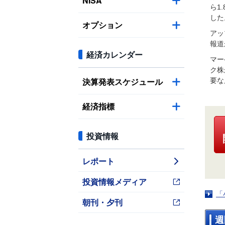
NISA
ら1
した
オプション
アッ
報道
経済カレンダー
マー
ク株
決算発表スケジュール
要な
経済指標
投資情報
レポート
投資情報メディア
「
朝刊・夕刊
週