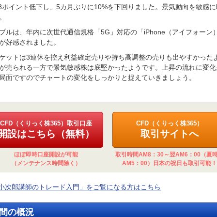
.8ポイント低下し、5カ月ぶりに10%を下回りました。景気動向を敏感
。
プルは、年内に次世代通信規格「5G」対応の「iPhone（アイフォーン
が好感されました。
ケットは3連休を控え利益確定売りや持ち高調整の売りも出やすかった
が売られる一方で景気敏感株は底堅かったようです。上昇の流れに変化
局面ですのでチャートの変化をしっかりと捉えていきましょう。
CFD（くりっく株365）取引口座
CFD（くりっく株365）
開設はこちら（無料）
取引サイトへ
ほぼ即時口座開設が可能
取引時間AM8：30～翌AM6：00（夏
（メンテナンス時間除く）
AM5：00）日本の祝日も取引可能！
小次郎講師のトレード入門」をご覧になる方はこちら
間の概況