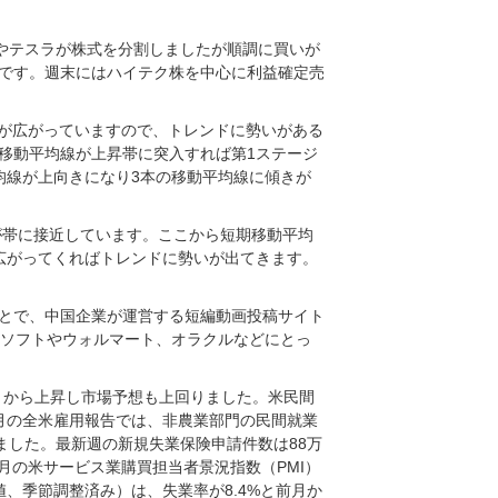
ルやテスラが株式を分割しましたが順調に買いが
です。週末にはハイテク株を中心に利益確定売
隔が広がっていますので、トレンドに勢いがある
移動平均線が上昇帯に突入すれば第1ステージ
均線が上向きになり3本の移動平均線に傾きが
が帯に接近しています。ここから短期移動平均
広がってくればトレンドに勢いが出てきます。
とで、中国企業が運営する短編動画投稿サイト
クロソフトやウォルマート、オラクルなどにとっ
前月から上昇し市場予想も上回りました。米民間
月の全米雇用報告では、非農業部門の民間就業
りました。最新週の新規失業保険申請件数は88万
8月の米サービス業購買担当者景況指数（PMI）
値、季節調整済み）は、失業率が8.4%と前月か