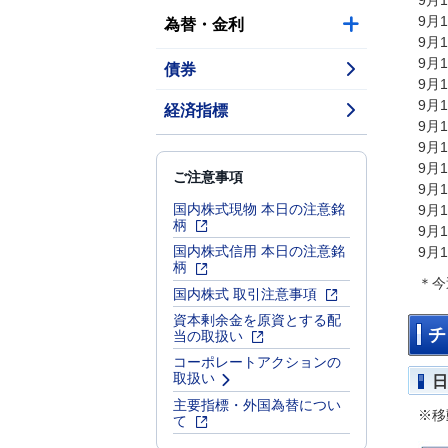
9月
為替・金利
9月
9月
9月
債券
9月
9月
経済指標
9月
9月
9月
ご注意事項
9月
国内株式現物 本日の注意銘
9月
柄
9月
国内株式信用 本日の注意銘
9月
柄
＊今
国内株式 取引注意事項
資本剰余金を原資とする配
当の取扱い
チ
コーポレートアクションの
取扱い
日
主要指標・外国為替につい
※移
て