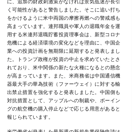
に、追加の財政刺激策がなければ景気低迷が長引
く可能性があると警告しました。そこに追い打ち
をかけるように米中両国の摩擦再燃への警戒感も
高まっています。連邦職員や軍人の退職年金を運
用する米連邦退職貯蓄投資理事会は、新型コロナ
危機による経済環境の変化などを理由に、中国企
業への投資計画を無期限に延期すると発表しまし
た。トランプ政権が投資の中止を求めていたとさ
れており、米中関係の新たな火種になるとの懸念
が高まっています。また、米商務省は中国通信機
器最大手の華為技術（ファーウェイ）に対する輸
出禁止措置を強化すると発表しました。中国側も
対抗措置として、アップルへの制裁や、ボーイン
グの航空機の購入停止などで応じる用意があると
報じられています。
米労働省が発表した最新週の新規失業保険申請は