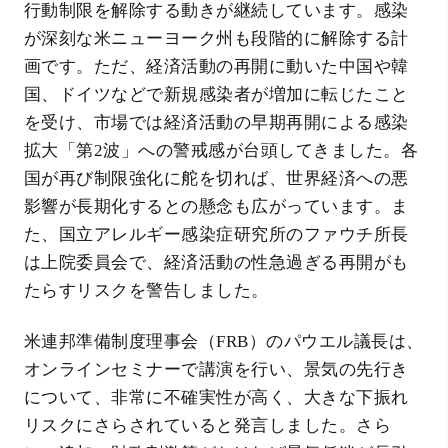
行動制限を解除する動きが継続しています。感染
が深刻な米ニューヨーク州も段階的に解除する計
画です。ただ、経済活動の再開に動いた中国や韓
国、ドイツなどで新規感染者が増加に転じたこと
を受け、市場では経済活動の早期再開による感染
拡大「第2波」への警戒感が台頭してきました。各
国が再び制限強化に舵を切れば、世界経済への悪
影響が長期化するとの懸念も広がっています。ま
た、国立アレルギー感染症研究所のファウチ所長
は上院委員会で、経済活動の性急過ぎる再開がも
たらすリスクを警告しました。
米連邦準備制度理事会（FRB）のパウエル議長は、
オンラインセミナーで講演を行い、景気の先行き
について、非常に不確実性が高く、大きな下振れ
リスクにさらされていると発言しました。さら