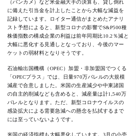
（バンカメ）など米金融大手の決算も、貸し倒れ
に備えた引当金を計上したことから大幅な減益を
記録しています。ロイター通信がまとめたアナリ
スト予想によると、新型コロナの影響でS&P500種
株価指数の構成企業の利益は前年同期比10.2％減と
大幅に悪化する見通しとなっており、今後のマー
ケットの弱材料となりそうです。
石油輸出国機構（OPEC）加盟・非加盟国でつくる
「OPECプラス」では、日量970万バレルの大規模
減産で合意しました。米国の生産減少や中東諸国
の自主的削減なども含めると、減産量は計1,540万
バレルとなります。ただ、新型コロナウイルスの
感染拡大による需要急減への懸念を払拭するまで
には至っていないようです。
米国の経済指標も大幅悪化しています。3月の小売