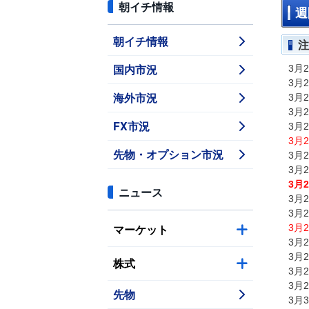
朝イチ情報
週
朝イチ情報
注
国内市況
3月
3月
海外市況
3月
3月
FX市況
3月
3月
先物・オプション市況
3月
3月
3月
ニュース
3月
3月
マーケット
3月
3月
3月
株式
3月
3月
先物
3月