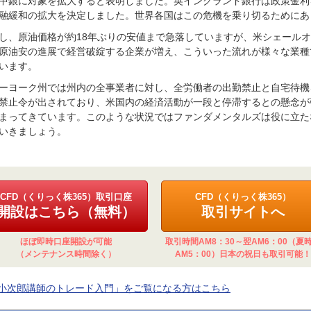
中銀に対象を拡大すると表明しました。英イングランド銀行は政策金利を
融緩和の拡大を決定しました。世界各国はこの危機を乗り切るためにあ
し、原油価格が約18年ぶりの安値まで急落していますが、米シェール
原油安の進展で経営破綻する企業が増え、こういった流れが様々な業種
います。
ーヨーク州では州内の全事業者に対し、全労働者の出勤禁止と自宅待機
禁止令が出されており、米国内の経済活動が一段と停滞するとの懸念が
まってきています。このような状況ではファンダメンタルズは役に立た
いきましょう。
CFD（くりっく株365）取引口座
CFD（くりっく株365）
開設はこちら（無料）
取引サイトへ
ほぼ即時口座開設が可能
取引時間AM8：30～翌AM6：00（夏
（メンテナンス時間除く）
AM5：00）日本の祝日も取引可能！
小次郎講師のトレード入門」をご覧になる方はこちら