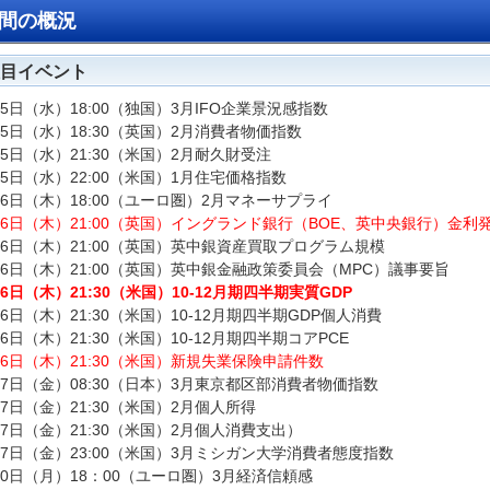
間の概況
目イベント
25日（水）18:00（独国）3月IFO企業景況感指数
25日（水）18:30（英国）2月消費者物価指数
25日（水）21:30（米国）2月耐久財受注
25日（水）22:00（米国）1月住宅価格指数
26日（木）18:00（ユーロ圏）2月マネーサプライ
26日（木）21:00（英国）イングランド銀行（BOE、英中央銀行）金利
26日（木）21:00（英国）英中銀資産買取プログラム規模
26日（木）21:00（英国）英中銀金融政策委員会（MPC）議事要旨
26日（木）21:30（米国）10-12月期四半期実質GDP
26日（木）21:30（米国）10-12月期四半期GDP個人消費
26日（木）21:30（米国）10-12月期四半期コアPCE
26日（木）21:30（米国）新規失業保険申請件数
27日（金）08:30（日本）3月東京都区部消費者物価指数
27日（金）21:30（米国）2月個人所得
27日（金）21:30（米国）2月個人消費支出）
27日（金）23:00（米国）3月ミシガン大学消費者態度指数
30日（月）18：00（ユーロ圏）3月経済信頼感