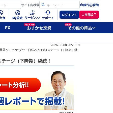
サイト
内検索
銀行
保険
ログイン
口座開設
サービス
出金
My設定
サポート
PICK UP
NEW
FX
おまかせ投資
その他の商品
2026-08-08 20:20:19
暴落か！？NYダウ・日経225は第4ステージ（下降期）継
4ステージ（下降期）継続！