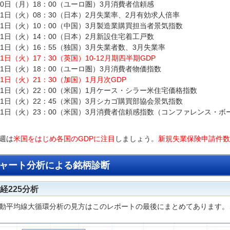
30日（月）18：00（ユーロ圏）3月消費者信頼感
31日（火）08：30（日本）2月失業率、2月有効求人倍率
31日（火）10：00（中国）3月製造業購買担当者景気指数
31日（火）14：00（日本）2月新設住宅着工戸数
31日（火）16：55（独国）3月失業者数、3月失業率
31日（火）17：30（英国）10-12月期四半期GDP
31日（火）18：00（ユーロ圏）3月消費者物価指数
31日（火）21：30（加国）1月月次GDP
31日（火）22：00（米国）1月ケース・シラー米住宅価格指数
31日（火）22：45（米国）3月シカゴ購買部協会景気指数
31日（火）23：00（米国）3月消費者信頼感指数（コンファレンス・ボ
週は
米国をはじめ各国のGDPに注目
しましょう。
新規失業保険申請件数
ャート分析による銘柄診断
経225分析
動平均線大循環分析の見方はこのレポートの最後にまとめてあります。