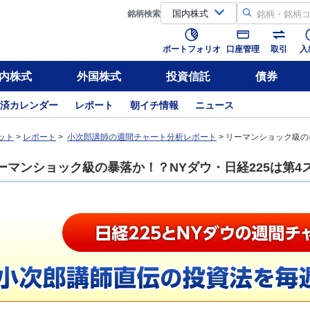
銘柄
検索
ポートフォリオ
口座管理
取引
入
内株式
外国株式
投資信託
債券
済カレンダー
レポート
朝イチ情報
ニュース
ット
>
レポート
>
小次郎講師の週間チャート分析レポート
> リーマンショック級の
ーマンショック級の暴落か！？NYダウ・日経225は第