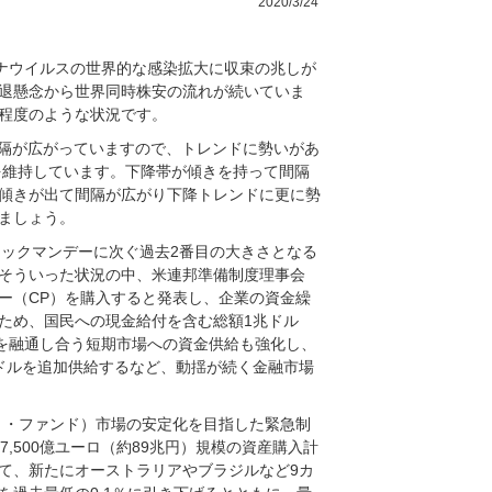
2020/3/24
ロナウイルスの世界的な感染拡大に収束の兆しが
退懸念から世界同時株安の流れが続いていま
程度のような状況です。
間隔が広がっていますので、トレンドに勢いがあ
を維持しています。下降帯が傾きを持って間隔
傾きが出て間隔が広がり下降トレンドに更に勢
ましょう。
ラックマンデーに次ぐ過去2番目の大きさとなる
そういった状況の中、米連邦準備制度理事会
ー（CP）を購入すると発表し、企業の資金繰
ため、国民への現金給付を含む総額1兆ドル
金を融通し合う短期市場への資金供給も強化し、
億ドルを追加供給するなど、動揺が続く金融市場
ト・ファンド）市場の安定化を目指した緊急制
,500億ユーロ（約89兆円）規模の資産購入計
て、新たにオーストラリアやブラジルなど9カ