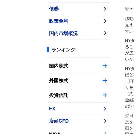
債券
皆さ
移動
政策金利
見え
す。
国内市場概況
NY
るこ
ランキング
が広
いが
国内株式
NY
ほど
外国株式
（F
りを
（約
投資信託
金融
の沈
FX
翌日
店頭CFD
度を
画を