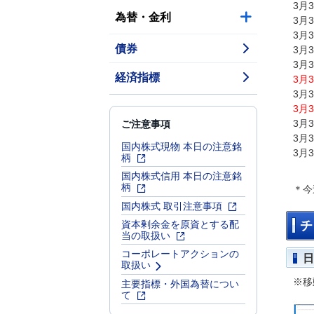
3月
為替・金利
3月
3月
債券
3月
3月
経済指標
3月
3月
3月
ご注意事項
3月
3月
国内株式現物 本日の注意銘
3月
柄
国内株式信用 本日の注意銘
柄
＊今
国内株式 取引注意事項
資本剰余金を原資とする配
チ
当の取扱い
コーポレートアクションの
日
取扱い
主要指標・外国為替につい
※移
て