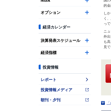
NISA
国の
的金
オプション
しか
く、
って
経済カレンダー
ニュ
外出
決算発表スケジュール
も高
見て
経済指標
投資情報
レポート
投資情報メディア
朝刊・夕刊
「