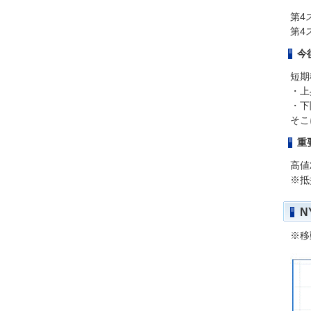
第4
第4
今
短期
・上
・下
そこ
重
高値2
※抵
N
※移