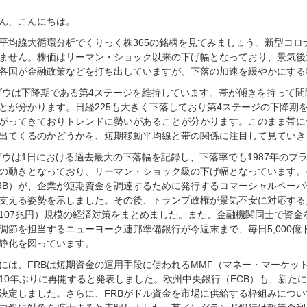
ん、こんにちは。
平均線大循環分析でくりっく株365の銘柄を見てみましょう。新型コ
ません。株価はリーマン・ショック以来の下げ幅となっており、景気後
各国が金融政策などを打ち出していますが、下落の加速を緩やかにする
ダウは下降期である第4ステージを維持しています。帯が傾きを持って
とが分かります。日経225も大きく下落しており第4ステージの下降期
がってきておりトレンドに勢いがあることが分かります。このまま帯に
出てくるのかどうかを、短期移動平均線と帯の関係に注目して見ていき
ダウは1日における過去最大の下落幅を記録し、下落率でも1987年のブ
の動きとなっており、リーマン・ショック級の下げ幅となっています。
RB）が、企業が短期資金を調達するために発行するコマーシャルペーパ
支える姿勢を示しました。その後、トランプ政権が景気不安に対応する
107兆円）規模の経済対策をまとめました。また、金融機関同士で資
調節を担当するニューヨーク連邦準備銀行が今週末まで、毎日5,000
静化を図っています。
には、FRBは短期資金の運用手段に使われるMMF（マネー・マーケッ
10年ぶりに再開すると発表しました。欧州中央銀行（ECB）も、新たに7
決定しました。さらに、FRBがドル資金を市場に供給する枠組みについ