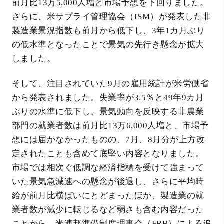
前月比13万5,000人増と市場予想を下回りました。
さらに、米サプライ管理協会（ISM）が発表した非
製造業景況指数も前月から低下し、3年1カ月ぶり
の低水準となったことで景気の先行き懸念が拡大
しました。
そして、注目されていた9月の雇用統計が米労働省
から発表されました。失業率が3.5％と49年9カ月
ぶりの水準に低下し、景気動向を反映する非農業
部門の就業者数は前月比13万6,000人増と、市場予
想には届かなかったものの、7月、8月分が上方改
定されたことも含めて底堅い内容となりました。
市場では相次ぐ低調な経済指標を受けて強まって
いた景気急減速への懸念が後退し、さらに平均時
給が前月比横ばいにとどまったほか、製造業の就
業者数が減少に転じるなど弱さも含む内容だった
ことから、米連邦準備制度理事会（FRB）による追